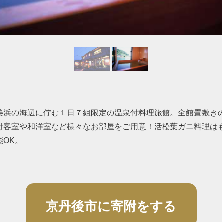
美浜の海辺に佇む１日７組限定の温泉付料理旅館。全館畳敷き
付客室や和洋室など様々なお部屋をご用意！活松葉ガニ料理は
能OK。
京丹後市に寄附をする