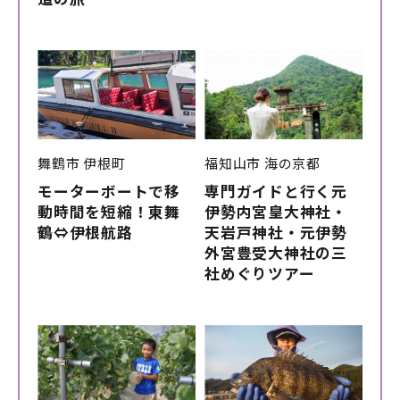
舞鶴市
伊根町
福知山市
海の京都
モーターボートで移
専門ガイドと行く元
動時間を短縮！東舞
伊勢内宮皇大神社・
鶴⇔伊根航路
天岩戸神社・元伊勢
外宮豊受大神社の三
社めぐりツアー