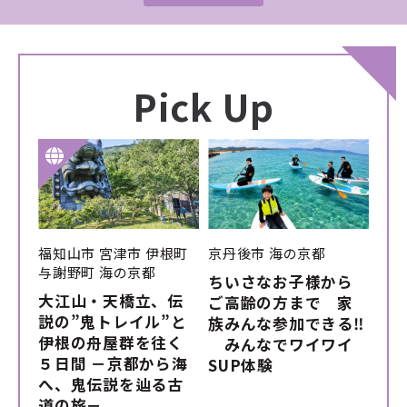
Pick Up
福知山市
宮津市
伊根町
京丹後市
海の京都
与謝野町
海の京都
ちいさなお子様から
大江山・天橋立、伝
ご高齢の方まで 家
説の”鬼トレイル”と
族みんな参加できる‼
伊根の舟屋群を往く
みんなでワイワイ
５日間 －京都から海
SUP体験
へ、鬼伝説を辿る古
道の旅－