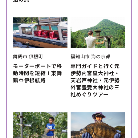
舞鶴市
伊根町
福知山市
海の京都
モーターボートで移
専門ガイドと行く元
動時間を短縮！東舞
伊勢内宮皇大神社・
鶴⇔伊根航路
天岩戸神社・元伊勢
外宮豊受大神社の三
社めぐりツアー