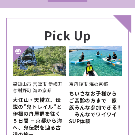
Pick Up
福知山市
宮津市
伊根町
京丹後市
海の京都
与謝野町
海の京都
ちいさなお子様から
大江山・天橋立、伝
ご高齢の方まで 家
説の”鬼トレイル”と
族みんな参加できる‼
伊根の舟屋群を往く
みんなでワイワイ
５日間 －京都から海
SUP体験
へ、鬼伝説を辿る古
道の旅－