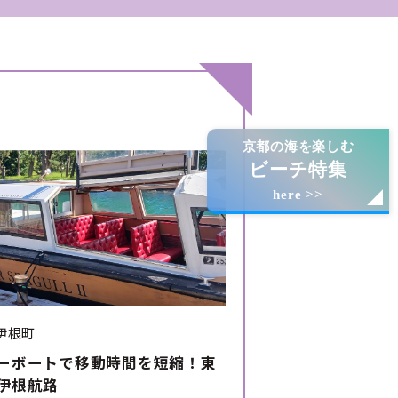
京都の海を楽しむ
ビーチ特集
here >>
伊根町
ーボートで移動時間を短縮！東
伊根航路