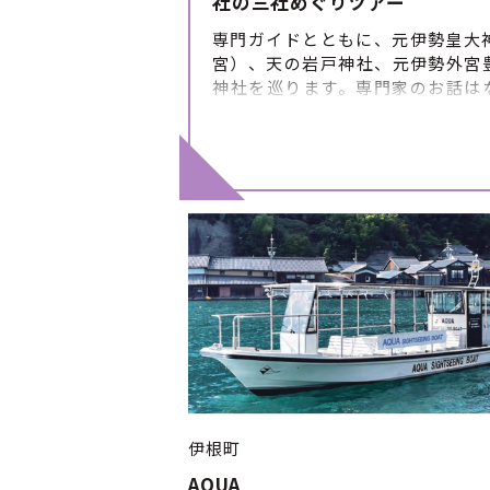
社の三社めぐりツアー
専門ガイドとともに、元伊勢皇大
宮）、天の岩戸神社、元伊勢外宮
神社を巡ります。専門家のお話は
他では聴けない貴重なものです。 
行 ■体験のスケジュール・詳細 ①
光案内所(集合) ②元伊勢皇大神社
③天の岩戸神社 ④豊受大神神社（外
参道 ⑥元伊勢観光センター（解散）
の流れは目安です。 当日の状況に
れが変更になる場合がありますの
かじめご了承ください。 ■催行期
※ただし12／25～1／15は休み
切：７日前
伊根町
AQUA