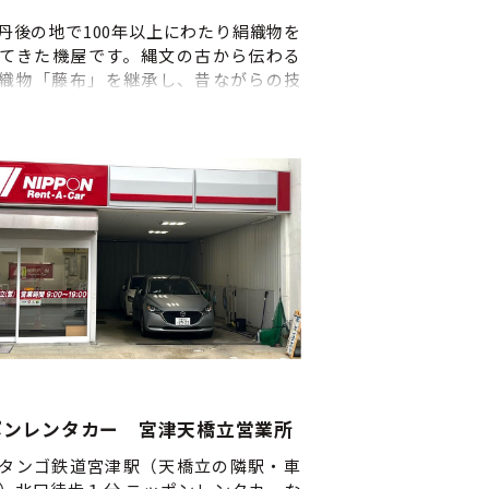
上記の流れは目安です。当日の状況に
、 流れが変更になる場合があります
丹後の地で100年以上にわたり絹織物を
あらかじめご了承ください。 ■申込
てきた機屋です。縄文の古から伝わる
日前 ■当日の天気について 小雨でも
織物「藤布」を継承し、昔ながらの技
たしますので、雨具等ご準備をお願
ってつくっています。その藤布の製作
します。 ■緊急連絡先の提出につい
不定期ですが見学することができ、手
律により、乗船者全員の緊急連絡先を
る織り体験もできます。絹糸に藤糸を
始前までに必ず記入して頂く必要が
オリジナルコースターやしおりを旅の
す。記入する用紙は予約確定後、メ
にお持ちかえりください。
に添付してお送りします。体験開始
入のない場合は体験前に記入してい
ため体験時間がその分短くなります
ご了承ください。
ポンレンタカー 宮津天橋立営業所
タンゴ鉄道宮津駅（天橋立の隣駅・車