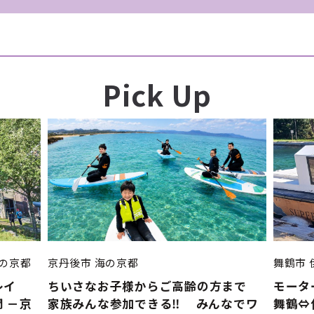
Pick Up
の京都
京丹後市
海の京都
舞鶴市
レイ
ちいさなお子様からご高齢の方まで
モータ
 －京
家族みんな参加できる‼ みんなでワ
舞鶴⇔