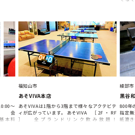
ます。地産地消の食卓、丹波の大地に苗植え
【カウ
る、テントサウナから雪にダイブ、川床テン
関する
トサウナサイトを作っちゃう。貴方が主催
れど大
者！一棟丸ごと学校貸し切ってやりたいこと
のある
をやってみる。合宿場所にしてみる。グルー
があれ
プや家族でド田舎の学校で暮らしてみる？イ
ベント参加費、貸切料として頂いたお氣持ち
は、分校の傷んだところの修復費用と薪で炊
くお風呂場新設費用にさせて下さい。 ※体験
内容は季節ごと・月ごとに変わります。 下
記URLから詳しい体験内容は検索してくださ
い♪
福知山市
綾部市
あそVIVA本店
黒谷
:00～
あそVIVAは1階から3階まで様々なアクテビテ
800
 会
ィが広がっています。 あそVIVA ［ 2F ・ RF
指定無
基本料
］ 全プランドリンク飲み放題！
紙漉き
3ゲーム
○基本料金（最
技を
円 6ゲ
初の30分） 平日400円 土日祝500円
「楮（