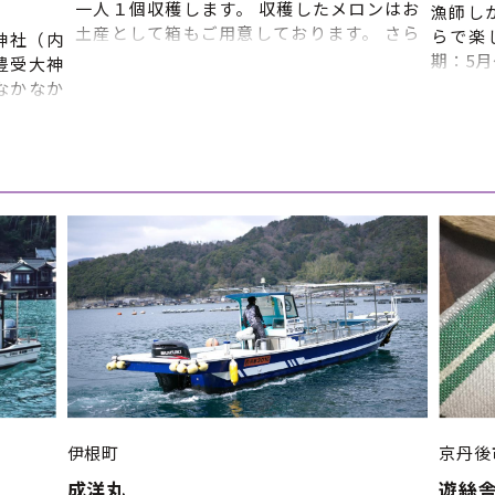
一人１個収穫します。 収穫したメロンはお
漁師し
土産として箱もご用意しております。 さら
らで楽
神社（内
に、その場でメロンの試食もしていただけ
期：5月
豊受大神
ます。 【体験内容】 メロンを栽培してい
り催行
なかなか
るハウスでメロンを収穫する体験です。
始時間
※雨天決
（午前） 11:00〜 受付（丹後王国フル
日2回
元伊勢観
ーツガーデン事務所） 11:15〜 メロン
希望の
〈内宮）
狩りハウスへ移動、説明、試食
約の調
宮） ⑤
11:30〜 ハウスでメロン狩り
望、第
 ※上記
11:55〜 箱詰め、終了/解散 金・土・
朝の部
よって流
日・祝 ※要予約
午後の
で、あら
※天候
間：通年
性があ
 ■申込締
の調整
場合が
ール・
いを済
②ライ
達 ③
伊根町
京丹後
⑤時間
成洋丸
遊絲