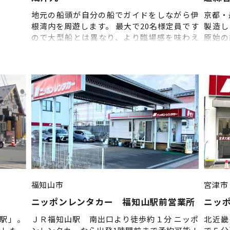
散 ※
よって
地元の船頭が自分の船でガイドをしながら伊
京都・
ので、
根湾内を周遊します。 最大で20名様定員です
製造し
締切:5
ので大型船とは異なり、より臨場感を味わえ
原始の
決行い
ます。陸上からでは味わえない舟屋の風景と
法を守
いいた
の出会いがあります。乗船場所は数か所あり
工程を
て 法
ます。 七面山駐車場付近からのご乗船が便利
機によ
体験開
です。
入れた
ありま
思い出
ール等
時に記
ただく
ので、
福知山市
宮津市
ニッポンレンタカー 福知山駅前営業所
ニッ
駅」。
ＪＲ福知山駅 南出口より徒歩約１分 ニッポ
北近畿