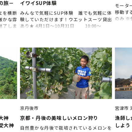
の旅－
イワイSUP体験
モータ
移動す
立を横断
みんなで気軽にSUP体験 誰でも気軽に体
のみ 
厳かな雰
験していただけます！ウエットスーツ貸出
東舞鶴
魅了しま
あり★ 4月1日～10月31日 10:00～
石料理を
11:30～ 14:00～ 15:30～ ※17：
海から望
00～ ※7月中旬～8月31日 ◎水着やラッシ
たコース
ュガード等、濡れてもよい服装でお越しく
主催：ア
ださい。 ◎更衣室、シャワー、無料鍵付き
ロッカー完備 ◎駐車場は店舗そばにありま
す（海沿い） ◎体験しないお連れ様も休憩
できる屋内スペースあり
京丹後市
宮津市
大神
京都・丹後の美味しいメロン狩り
漁師し
受大神
しよう
自然豊かな丹後で栽培されているメロンを