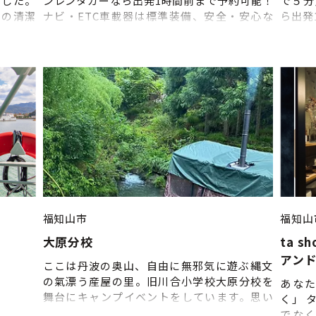
ました。
ンレンタカーなら出発1時間前まで予約可能！
で５分
レの清潔
ナビ・ETC車載器は標準装備、安全・安心な
ら出発
車両を提供しております。幅広く人気車種・
器は標
新型車を取り揃え、皆さまのご利用をお待ち
おりま
しています♪
え、皆
福知山市
福知山
大原分校
ta s
アン
ここは丹波の奥山、自由に無邪気に遊ぶ縄文
の氣漂う産屋の里。旧川合小学校大原分校を
あな
舞台にキャンプイベントをしています。思い
く」 
付いた面白そうな事、片っ端からやっちゃい
でな