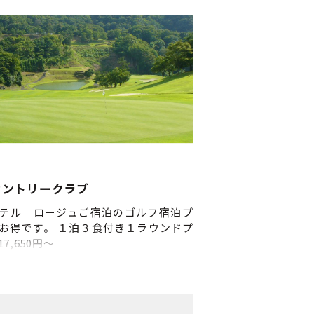
、ゆったりとした時間――すべてが心を癒
別な体験です。
カントリークラブ
テル ロージュご宿泊のゴルフ宿泊プ
お得です。 １泊３食付き１ラウンドプ
7,650円～