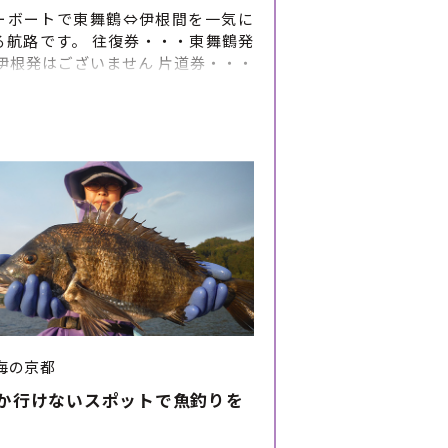
ーボートで東舞鶴⇔伊根間を一気に
る航路です。 往復券・・・東舞鶴発
※伊根発はございません 片道券・・・
発および伊根発がございます。
海の京都
か行けないスポットで魚釣りを