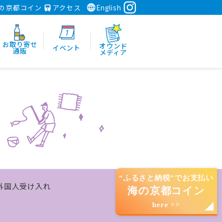
の京都コイン
アクセス
English
お取り寄せ
オウンド
イベント
通販
メディア
“ふるさと納税”でお支払い
外国人受け入れ
海の京都コイン
here >>