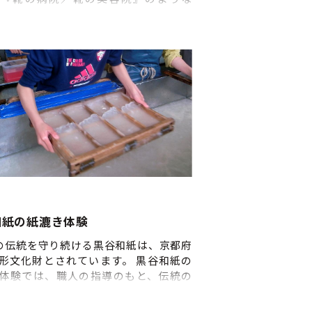
ンセリング型の修理店】であり、靴に
お悩み相談所です。 履かなくなったけ
切に保管している靴や、故人の思い出
靴など、もう一度活躍を期待される靴
ば当店へご相談ください。
和紙の紙漉き体験
年の伝統を守り続ける黒谷和紙は、京都府
形文化財とされています。 黒谷和紙の
体験では、職人の指導のもと、伝統の
自分の手で体感できます。和紙の原料
こうぞ）」をすくう瞬間の手ざわり、