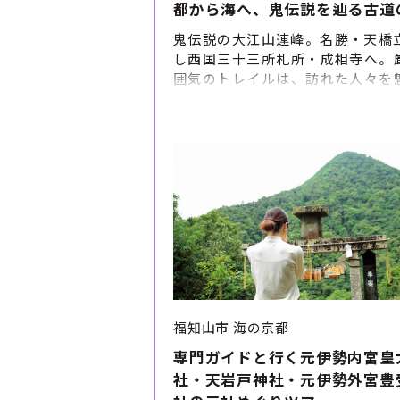
都から海へ、鬼伝説を辿る古道
鬼伝説の大江山連峰。名勝・天橋
し西国三十三所札所・成相寺へ。
囲気のトレイルは、訪れた人々を
す。創業300年の清輝楼では宮津懐
堪能。最終日は伊根の舟屋群を
む、丹後国の素晴らしさを凝縮し
を是非お楽しみください。 ツアー
ルパインツアーサービス株式会社
福知山市
海の京都
専門ガイドと行く元伊勢内宮皇
社・天岩戸神社・元伊勢外宮豊