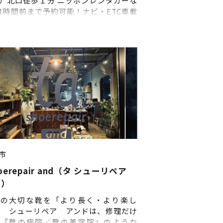
）北口徒歩１分 ニッポンレンタカーな
1時間前まで予約可能！ナビ・ETC車載
準装備、安全・安心な車両を提供して
す。幅広く人気車種・新型車を取り揃
さまのご利用をお待ちしています♪
市
hoerepair and（タ シューリペア
ド）
たの大切な靴を「より長く・より楽し
タ シューリペア アンドは、修理だけ
く『靴の病院／靴の美容院』のような