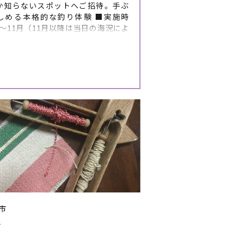
か知らないスポットへご招待。手ぶ
しめる本格的な釣り体験 ■実施時
～11月（11月以降は当日の海況によ
が難しい日が増えます） ■体験の開
について 漁師の都合によりますが、1
開催しています。 お申し込みの際にご
日時をいくつか挙げていただくと 予
整がスムーズになります。 （第1希
2希望、第3希望をお伝えください）
（5:15集合・5時30分ごろ出発）
部（15:45集合・16時ごろ出発）
により漁師の判断で中止になる可能
ります ※暑さの状況により開始時間
をメール、もしくはお電話にて行う
あります。 ■体験のスケジュ
詳細 ①集合 （集合前に必ずお手洗
ませて、飲み物をご準備ください）
フジャケット着用・船内注意事項伝
出航 ④釣りスポット到着後、釣り開始
市
になったら、引き上げ ⑥帰港後、解
舎