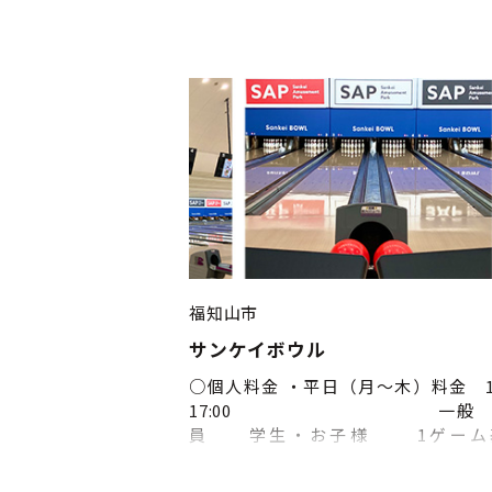
福知山市
サンケイボウル
○個人料金 ・平日（月～木）料金 10
17:00 一般
員 学生・お子様 1ゲーム
金 583円 363円 363円 
パック料金 1,485円 935円 935