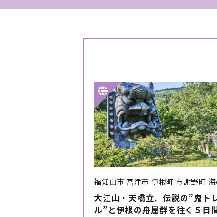
福知山市
宮津市
伊根町
与謝野町
海
大江山・天橋立、伝説の”鬼ト
ル”と伊根の舟屋群を往く５日間