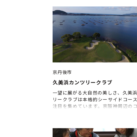
ームパック料金 2,178円 1,408円 
円 ・平日（月～木）料金 17:00～2
一般 
員 学生・お子様 1ゲーム
金 748円 473円 473円
ームパック料金 1,903円 1,
1,265円 6ゲームパック料金 3,
2,002円 2,002円 ・休日（金・
祝）料金 10:00～17
一般 
員 会員［金曜限定］ 学生・
京丹後市
1ゲーム基本料金 803円 5
久美浜カンツリークラブ
363円 583円 3ゲーム
料金 1,925円 1,265円
一望に展がる大自然の美しさ、久美
円 1,265円 6ゲームパ
リークラブは本格的シーサイドコー
金 2,948円 2,178円 1
注目を集めています。京阪神周辺の
円 2,178円 ファミリー2
は異なり、眼前に大きく展開する雄
［ファミリー限定］大人 1,430円 お子
海と緑に包まれた景観は、ゴルフの
円 ・休日（金・土・日・祝）料金 17
大きく倍加してくれます。アウトよ
24:00 
和風直営旅館【碧水御苑】とのパッ