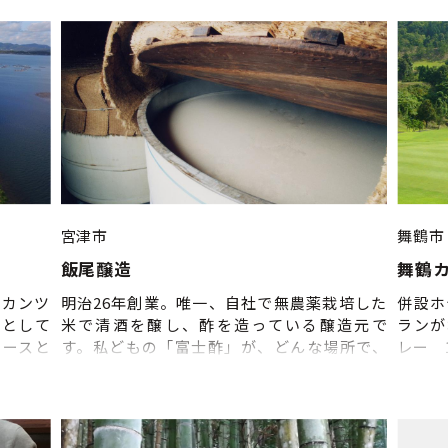
1,408
お得なパック！ ○平日18〜21時受付限定 ナ
水の音
4:00
イトパック2時間 （平日のみ）900
やす特
会
円 3時間パック （平日）
基本料
1,870円 （土日祝）2,000円 5時間パッ
 3ゲ
ク （平日）2,420円 （土
265円
日祝）2,500円 ○学生パック （要 在学証明書
102円
の原本）※1 5時間パック （平日）
土・日・
1,550円 （土日祝）1,650円 ○専用パック
:00
※2 コミック・ネットフリータイム
会
（平日）1,220円 （土日祝）1,350円 ゴル
お子様
フ3時間 （平日）1,420円 （土日祝）
宮津市
舞鶴市
83円
1,550円 ○小学生割 ※3 フリータイム
飯尾醸造
舞鶴
パック
（平日）880円 （土日祝）880円 ○延長料
 935
金 （以降10分ごと）※4 （平日）110
浜カンツ
明治26年創業。唯一、自社で無農薬栽培した
併設ホ
ック料
円 （土日祝）140円 ※1：学生証発行がな
スとして
米で清酒を醸し、酢を造っている醸造元で
ランが
,408
い学校の場合、保険証や免許証など、公的書
コースと
す。私どもの「富士酢」が、どんな場所で、
レー 1
ゲーム
類提示、かつ18歳未満に限り受付可。 ※2：
大な日本
どんな原料を使って、どんな製法で、どんな
様 935
コミック・ネットブース内に限り、ブース移
楽しさを
人々によって造られているのか。口に入れる
:00～
動可。ゴルフブースは移動不可。 ※3：親権者
り見える
ものだからこそ、お客様にじっくりご覧いた
一般
同伴・12歳以下に限り受付可。 ※4：最初の
クもござ
だきたいと思っております。知っていただい