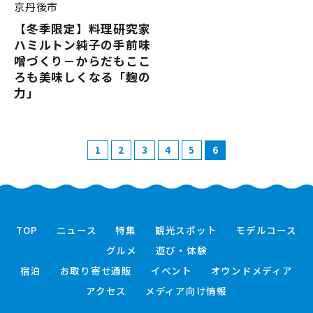
京丹後市
【冬季限定】料理研究家
ハミルトン純子の手前味
噌づくり－からだもここ
ろも美味しくなる「麹の
力」
1
2
3
4
5
6
TOP
ニュース
特集
観光スポット
モデルコース
グルメ
遊び・体験
宿泊
お取り寄せ通販
イベント
オウンドメディア
アクセス
メディア向け情報