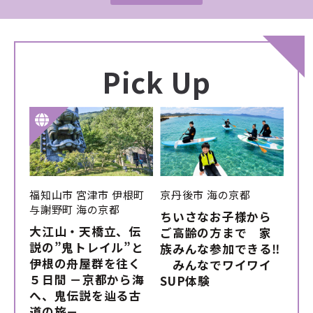
Pick Up
福知山市
宮津市
伊根町
京丹後市
海の京都
与謝野町
海の京都
ちいさなお子様から
大江山・天橋立、伝
ご高齢の方まで 家
説の”鬼トレイル”と
族みんな参加できる‼
伊根の舟屋群を往く
みんなでワイワイ
５日間 －京都から海
SUP体験
へ、鬼伝説を辿る古
道の旅－