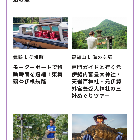
舞鶴市
伊根町
福知山市
海の京都
モーターボートで移
専門ガイドと行く元
動時間を短縮！東舞
伊勢内宮皇大神社・
鶴⇔伊根航路
天岩戸神社・元伊勢
外宮豊受大神社の三
社めぐりツアー