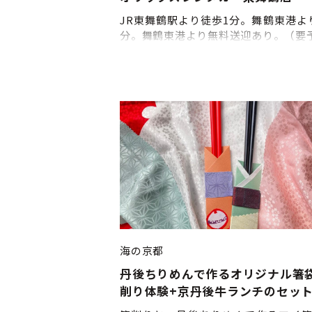
JR東舞鶴駅より徒歩1分。舞鶴東港よ
分。舞鶴東港より無料送迎あり。（要
海の京都
丹後ちりめんで作るオリジナル箸
削り体験+京丹後牛ランチのセッ