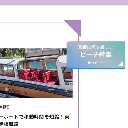
京都の海を楽しむ
ビーチ特集
here >>
伊根町
ーボートで移動時間を短縮！東
伊根航路