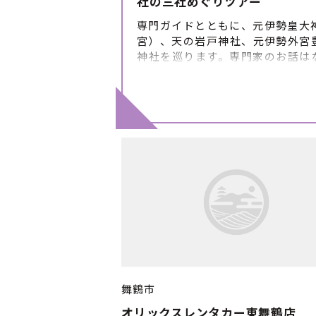
社の三社めぐりツアー
専門ガイドとともに、元伊勢皇大
宮）、天の岩戸神社、元伊勢外宮
神社を巡ります。専門家のお話は
他では聴けない貴重なものです。 
行 ■体験のスケジュール・詳細 ①
光案内所(集合) ②元伊勢皇大神社
③天の岩戸神社 ④豊受大神神社（外
参道 ⑥元伊勢観光センター（解散）
の流れは目安です。 当日の状況に
れが変更になる場合がありますの
かじめご了承ください。 ■催行期
※ただし12／25～1／15は休み
切：７日前
舞鶴市
オリックスレンタカー東舞鶴店