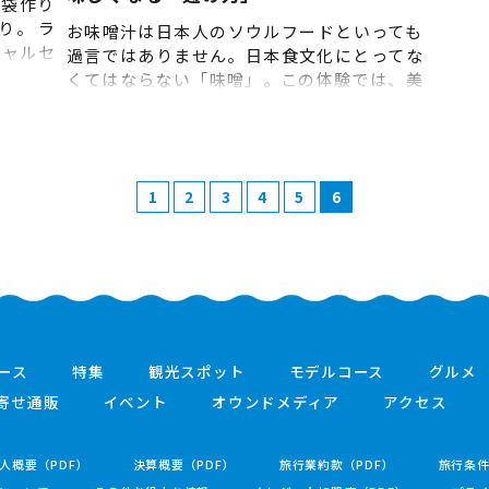
箸袋作り
り。 ラ
お味噌汁は日本人のソウルフードといっても
シャルセ
過言ではありません。日本食文化にとってな
すりで削
くてはならない「味噌」。この体験では、美
き、また
味しい発酵食文化「麹」のお話とおいしいだ
めんはぎ
けではない「うまみ」のお話を学び、いろい
きます。
ろな味噌のテイスティングしながら、ご自身
スペシャ
で作るホームメイド味噌＝手前味噌づくりを
ール・詳
1
2
3
4
5
6
します。講師はエリア内屈指の料理研究家で
説明 ③
ありTabel tableを主宰するはハミルトン純
 ⑤レス
子さん。おいしいお味噌汁クッキングのデモ
ンストレーションと試食もあり。作った手前
味噌はお持ち帰り頂けます。 ■体験のなが
れ： ①１３：３０集合・準備・説明 ②いろい
ろな味噌の試食＋日本の発酵食文化、麹のお
話 ③手前味噌づくり ④お味噌汁の試食 ⑤解散
ース
特集
観光スポット
モデルコース
グルメ
※上記にて約2時間程度を予定。
寄せ通販
イベント
オウンドメディア
アクセス
人概要（PDF）
決算概要（PDF）
旅行業約款（PDF）
旅行条