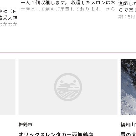
一人１個収穫します。 収穫したメロンはお
漁師し
土産として箱もご用意しております。 さら
らで楽
神社（内
に、その場でメロンの試食もしていただけ
期：5月
豊受大神
ます。 【体験内容】 メロンを栽培してい
り催行
なかなか
るハウスでメロンを収穫する体験です。
始時間
※雨天決
（午前） 11:00〜 受付（丹後王国フル
日2回
元伊勢観
ーツガーデン事務所） 11:15〜 メロン
希望の
〈内宮）
狩りハウスへ移動、説明、試食
約の調
宮） ⑤
11:30〜 ハウスでメロン狩り
望、第
 ※上記
11:55〜 箱詰め、終了/解散 金・土・
朝の部
よって流
日・祝 ※要予約
午後の
で、あら
※天候
間：通年
性があ
 ■申込締
の調整
場合が
ール・
いを済
②ライ
達 ③
舞鶴市
福知山
⑤時間
オリックスレンタカー西舞鶴店
雪の