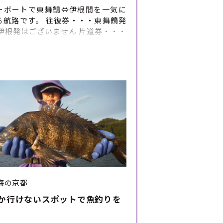
ーボートで東舞鶴⇔伊根間を一気に
る航路です。 往復券・・・東舞鶴発
※伊根発はございません 片道券・・・
発および伊根発がございます。
海の京都
か行けないスポットで魚釣りを