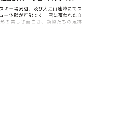
上記の流れは目安です。当日の状況に
、 流れが変更になる場合があります
スキー場周辺、及び大江山連峰にてス
あらかじめご了承ください。 ■申込
ュー体験が可能です。 雪に覆われた自
日前 ■当日の天気について 小雨でも
造形の美しさ面白さ、動物たちの足跡
たしますので、雨具等ご準備をお願
ニマルトラック）、春を待つ冬芽な
します。 ■緊急連絡先の提出につい
・ 雪の季節ならではの発見が！ 初めて
律により、乗船者全員の緊急連絡先を
安心、トレイルガイドが美しい雪のト
始前までに必ず記入して頂く必要が
をご案内します。 ■体験のスケジュー
す。記入する用紙は予約確定後、メ
細 ①来店・受付 ご予約のお時間までに
に添付してお送りします。体験開始
いただき、受付をお済ませください。
入のない場合は体験前に記入してい
ーガイド 鬼伝説で有名な大江山連山の
ため体験時間がその分短くなります
リーンロッジの上のグランドから鳩ヶ
ご了承ください。
塚の鞍部、条件がそろえば鳩ヶ峰まで
林道を下って鬼嶽稲荷神社に続く車道
く約5kmほどの行程です。 ■催行時
季（1月15日～3月初旬）の土日祝日 ■
切：７日前