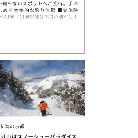
か知らないスポットへご招待。手ぶ
しめる本格的な釣り体験 ■実施時
～11月（11月以降は当日の海況によ
が難しい日が増えます） ■体験の開
について 漁師の都合によりますが、1
開催しています。 お申し込みの際にご
日時をいくつか挙げていただくと 予
整がスムーズになります。 （第1希
2希望、第3希望をお伝えください）
（5:15集合・5時30分ごろ出発）
部（15:45集合・16時ごろ出発）
により漁師の判断で中止になる可能
ります ※暑さの状況により開始時間
をメール、もしくはお電話にて行う
あります。 ■体験のスケジュ
詳細 ①集合 （集合前に必ずお手洗
ませて、飲み物をご準備ください）
フジャケット着用・船内注意事項伝
出航 ④釣りスポット到着後、釣り開始
市
海の京都
になったら、引き上げ ⑥帰港後、解
大江山はスノーシューパラダイス