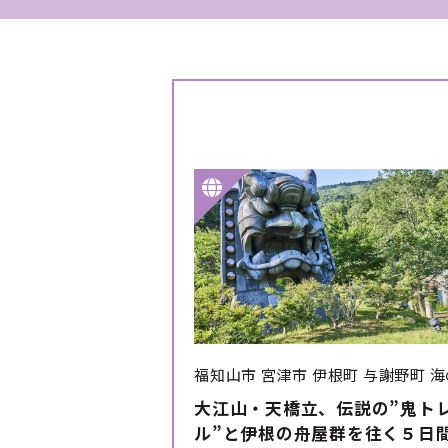
福知山市
宮津市
伊根町
与謝野町
海
大江山・天橋立、伝説の”鬼ト
ル”と伊根の舟屋群を往く５日間