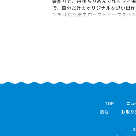
箸削りと、丹後ちりめんで作るマイ
で、自分だけのオリジナルな思い出作
ンチは京丹後牛ローストビーフスペ
ットでおなかいっぱい！ 箸を専用や
り自分だけの模様をつけることがで
マイ箸袋作りは専用キット+丹後ちり
れを使い特別な箸袋を作ることがで
ランチは「京丹後牛ローストビーフ
ルセット」つき。 ■当日のスケジュ
細 ①丹後王国フルーツガーデン受付 ②
作成 ④丹後王国「食のみやこ」へ移動
トラン山と海にて昼食 ⑥解散
TOP
ニュ
宿泊
お取り
法