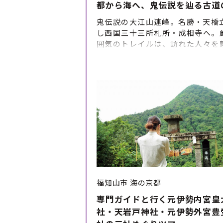
都から海へ、鬼伝説を辿る古道
鬼伝説の大江山連峰。名勝・天橋
し西国三十三所札所・成相寺へ。
囲気のトレイルは、訪れた人々を
す。創業300年の清輝楼では宮津懐
堪能。最終日は伊根の舟屋群を
む、丹後国の素晴らしさを凝縮し
を是非お楽しみください。 ツアー
ルパインツアーサービス株式会社
福知山市
海の京都
専門ガイドと行く元伊勢内宮皇
社・天岩戸神社・元伊勢外宮豊