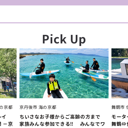
Pick Up
の京都
京丹後市
海の京都
舞鶴市
レイ
ちいさなお子様からご高齢の方まで
モータ
 －京
家族みんな参加できる‼ みんなでワ
舞鶴⇔