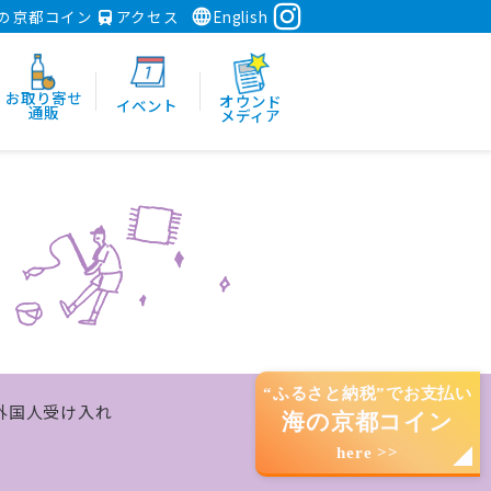
の京都コイン
アクセス
English
お取り寄せ
オウンド
イベント
通販
メディア
“ふるさと納税”でお支払い
外国人受け入れ
海の京都コイン
here >>