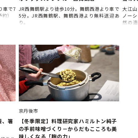
散 ※
よって
り車で7
JR西舞鶴駅より徒歩10分。舞鶴西港より車で
大江山
ので、
予約）
5分。JR西舞鶴駅、舞鶴西港より無料送迎あ
ノーシ
締切:5
り。
然の
決行い
（ア
いいた
ど・・
て 法
の方も
体験開
レイル
ありま
ル・詳
ール等
ご来店
時に記
②ツア
ただく
中、グ
ので、
峰と鍋
行き、
へと歩
期：冬
申込締
京丹後市
袋、箸
【冬季限定】料理研究家ハミルトン純子
ト
の手前味噌づくり－からだもこころも美
味しくなる「麹の力」