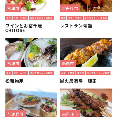
宮津市
京丹後市
和食
洋食・中華等
海の京都コイン加盟店
和食
洋食・中華等
海の京都コイン加盟店
ワインとお宿千歳
レストラン青龍
CHITOSE
宮津市
舞鶴市
和食
麺類・丼ぶり
海の京都コイン加盟店
洋食・中華等
居酒屋
海の京都コイン加盟店
松和物産
炭火居酒屋 弾正
与謝野町
京丹後市