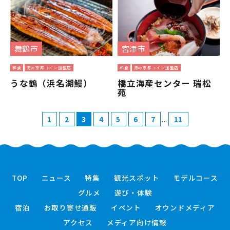
舞鶴市
宮津市
和食
海の京都コイン加盟店
和食
海の京都コイン加盟店
うな鶴（浜名湖鰻）
橋立海産センター 瑞松
苑
...
1
2
3
4
5
6
7
11
TOP
ニュース
特集
観光スポット
モデルコース
グルメ
遊び・体験
宿泊
お取り寄せ通販
イベント
オウンドメディア
アクセス
メディア向け情報