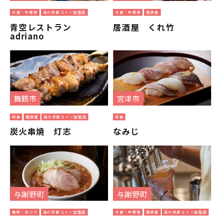
洋食・中華等
海の京都コイン加盟店
洋食・中華等
居酒屋
青空レストラン
居酒屋 くれ竹
adriano
舞鶴市
宮津市
和食
居酒屋
海の京都コイン加盟店
和食
炭火串焼 灯志
なみじ
与謝野町
与謝野町
麺類・丼ぶり
海の京都コイン加盟店
洋食・中華等
居酒屋
海の京都コイン加盟店