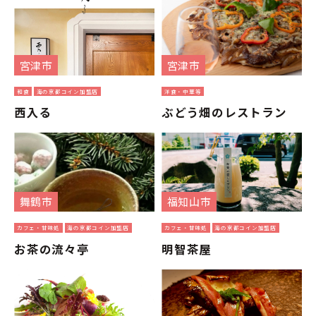
宮津市
宮津市
和食
海の京都コイン加盟店
洋食・中華等
西入る
ぶどう畑のレストラン
舞鶴市
福知山市
カフェ・甘味処
海の京都コイン加盟店
カフェ・甘味処
海の京都コイン加盟店
お茶の流々亭
明智茶屋