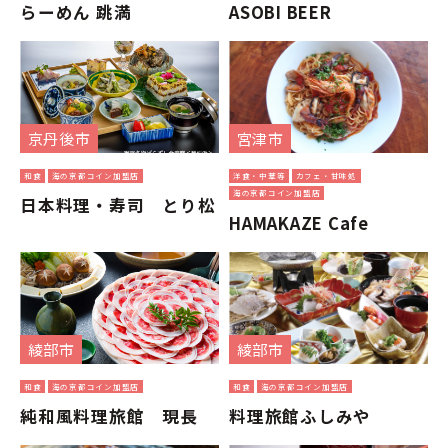
らーめん 跳満
ASOBI BEER
京丹後市
宮津市
和食
海の京都コイン加盟店
洋食・中華等
カフェ・甘味処
海の京都コイン加盟店
日本料理・寿司 とり松
HAMAKAZE Cafe
綾部市
綾部市
和食
海の京都コイン加盟店
和食
海の京都コイン加盟店
純和風料理旅館 現長
料理旅館ふしみや