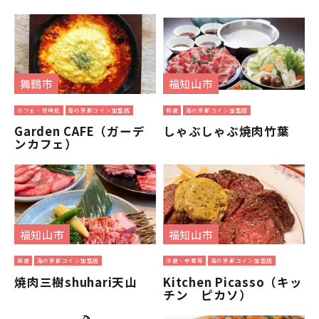
舞鶴市
福知山市
カフェ・甘味処
海の京都コイン加盟店
和食
海の京都コイン加盟店
Garden CAFE（ガーデ
しゃぶしゃぶ焼肉竹葉
ンカフェ）
福知山市
福知山市
和食
海の京都コイン加盟店
洋食・中華等
海の京都コイン加盟店
焼肉三樹shuhari天山
Kitchen Picasso（キッ
チン ピカソ）