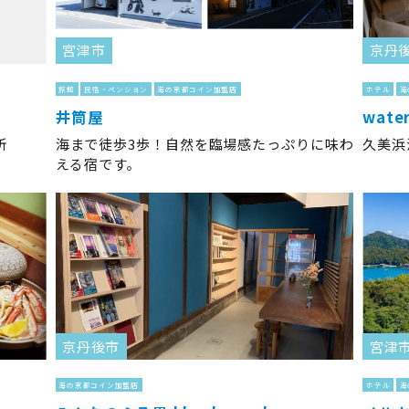
宮津市
京丹
旅館
民宿・ペンション
海の京都コイン加盟店
ホテル
海
井筒屋
water
所
海まで徒歩3歩！自然を臨場感たっぷりに味わ
久美浜
える宿です。
京丹後市
宮津
海の京都コイン加盟店
ホテル
海