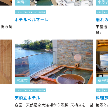
舞鶴市
京丹
ホテル
海の京都コイン加盟店
旅館
海の
ホテルベルマーレ
離れ
丹後の美
平屋造
呂。
宮津市
京丹
ホテル
海の京都コイン加盟店
旅館
海の
天橋立ホテル
料理
。
客室・天然温泉大浴場から景勝･天橋立を一望
絶景と