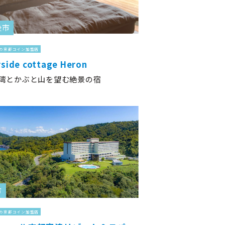
後市
の京都コイン加盟店
side cottage Heron
湾とかぶと山を望む絶景の宿
市
の京都コイン加盟店