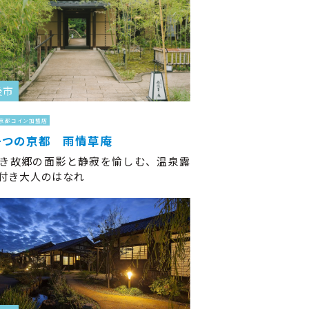
後市
京都コイン加盟店
一つの京都 雨情草庵
き故郷の面影と静寂を愉しむ、温泉露
付き大人のはなれ