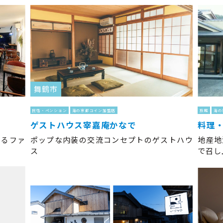
舞鶴市
民宿・ペンション
海の京都コイン加盟店
旅館
海の
ゲストハウス宰嘉庵かなで
料理
きるファ
ポップな内装の交流コンセプトのゲストハウ
地産地
ス
で召し