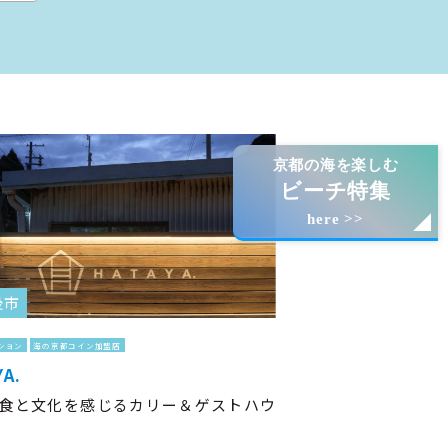
京都の海を楽しむ
ビーチ特集
here >>
後市
ション
海の京都コイン加盟店
YA.
食と文化を感じるカリー＆ゲストハウ