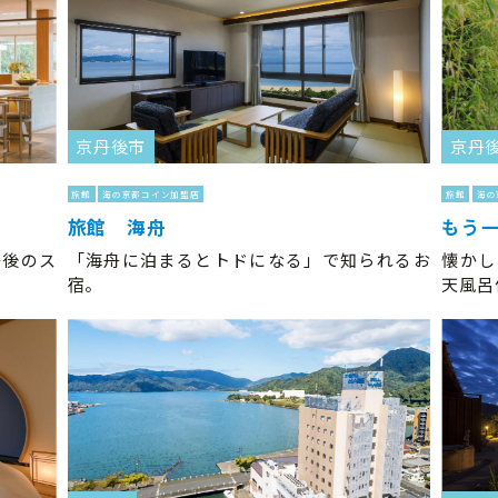
京丹後市
京丹
旅館
海の京都コイン加盟店
旅館
海の
旅館 海舟
もう
丹後のス
「海舟に泊まるとトドになる」で知られるお
懐かし
宿。
天風呂