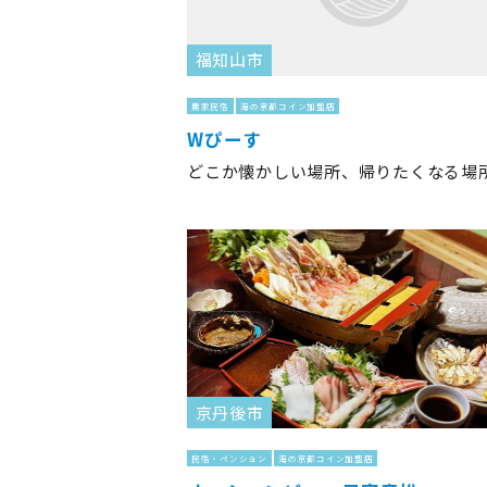
福知山市
農家民宿
海の京都コイン加盟店
Wぴーす
どこか懐かしい場所、帰りたくなる場
京丹後市
民宿・ペンション
海の京都コイン加盟店