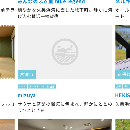
みんなのふる里 blue legend
メル
の前テラ
穏やかな久美浜湾に面した城下町。静かに溶
オール
け込む贅沢一棟貸宿。
ート。
宮津市
京丹
ホテル
海の京都コイン加盟店
旅館
海の
mizuya
HEKI
魚フルコ
サウナと茶釜の湯気に包まれ、静かにととの
久美浜
うひとときを