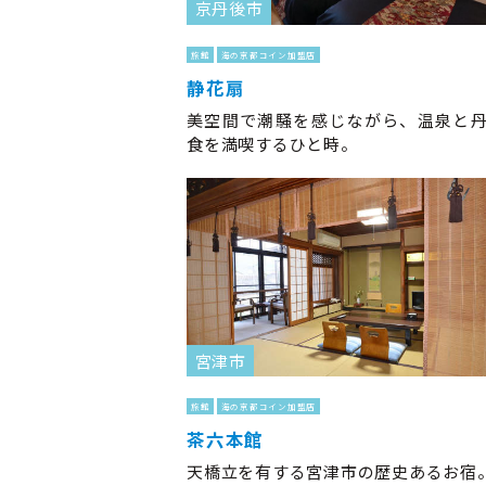
京丹後市
旅館
海の京都コイン加盟店
静花扇
美空間で潮騒を感じながら、温泉と
食を満喫するひと時。
宮津市
旅館
海の京都コイン加盟店
茶六本館
天橋立を有する宮津市の歴史あるお宿