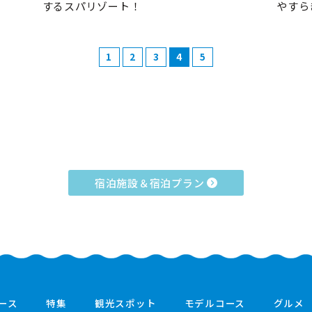
するスパリゾート！
やすら
1
2
3
4
5
宿泊施設＆宿泊プラン
ース
特集
観光スポット
モデルコース
グルメ