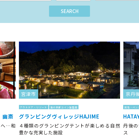
宮津市
京丹
アウトドア・リゾート
海の京都コイン加盟店
民宿・ペン
 幽斎
グランピングヴィレッジHAJIME
HATA
たへ…和
４種類のグランピングテントが楽しめる自然
丹後の
豊かな充実した施設
ス