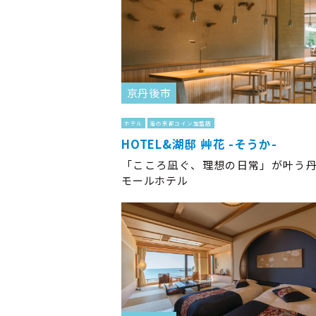
京丹後市
ホテル
海の京都コイン加盟店
HOTEL&湖邸 艸花 -そうか-
「こころ凪ぐ、理想の日常」が叶う
モールホテル