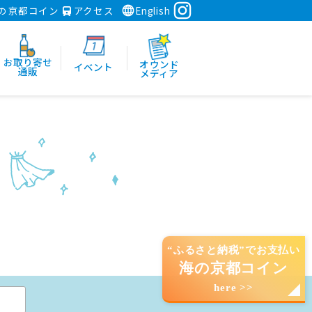
の京都コイン
アクセス
English
お取り寄せ
オウンド
イベント
通販
メディア
“ふるさと納税”でお支払い
海の京都コイン
here >>