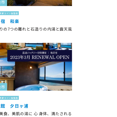
後市
京都コイン加盟店
の宿 和楽
りの7つの離れと石造りの内湯と露天風
後市
京都コイン加盟店
旅館 夕日ヶ浦
美食、美肌の湯に 心 身体、満たされる