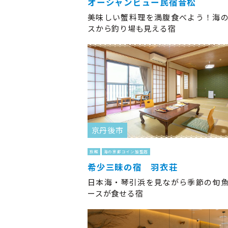
オーシャンビュー民宿音松
美味しい蟹料理を満腹食べよう！海
スから釣り場も見える宿
京丹後市
旅館
海の京都コイン加盟店
希少三昧の宿 羽衣荘
日本海・琴引浜を見ながら季節の旬
ースが食せる宿