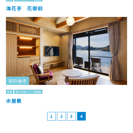
海花亭 花御前
京丹後市
旅館
海の京都コイン加盟店
水屋敷
1
2
3
4