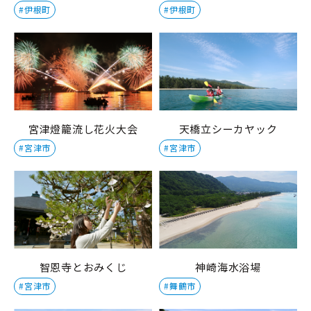
#伊根町
#伊根町
宮津燈籠流し花火大会
天橋立シーカヤック
#宮津市
#宮津市
智恩寺とおみくじ
神崎海水浴場
#宮津市
#舞鶴市