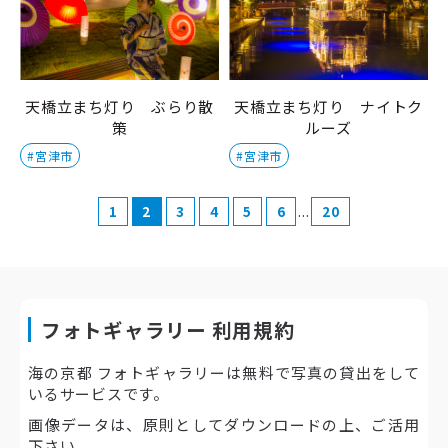
天橋立まち灯り ぶらり散
天橋立まち灯り ナイトク
策
ルーズ
#宮津市
#宮津市
...
1
2
3
4
5
6
20
フォトギャラリー 利用規約
海の京都 フォトギャラリーは無料で写真の貸出をして
いるサービスです。
画像データは、原則としてダウンロードの上、ご活用
下さい。