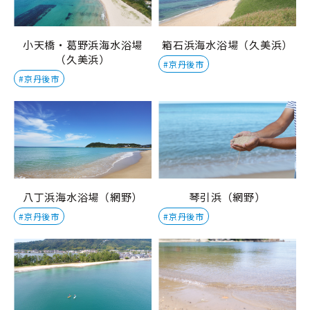
小天橋・葛野浜海水浴場
箱石浜海水浴場（久美浜）
（久美浜）
#京丹後市
#京丹後市
八丁浜海水浴場（網野）
琴引浜（網野）
#京丹後市
#京丹後市