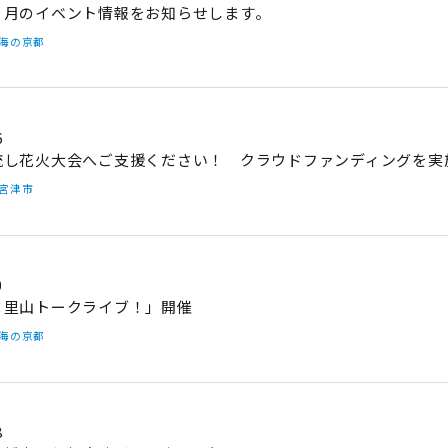
７月のイベント情報をお知らせします。
#海の京都
6
流し花火大会へご支援ください！ クラウドファンディングを実
#宮津市
0
×里山トークライブ！」開催
#海の京都
8