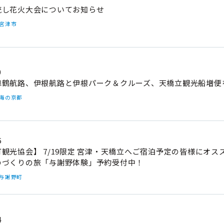
流し花火大会についてお知らせ
#宮津市
0
舞鶴航路、伊根航路と伊根パーク＆クルーズ、天橋立観光船増便
#海の京都
6
観光協会】 7/19限定 宮津・天橋立へご宿泊予定の皆様にオ
のづくりの旅「与謝野体験」予約受付中！
#与謝野町
4