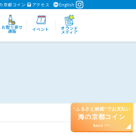
の京都コイン
アクセス
English
お取り寄せ
オウンド
イベント
通販
メディア
“ふるさと納税”でお支払い
海の京都コイン
here >>