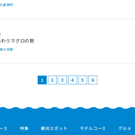
#与謝野町
0
味わうマグロの旅
#海の京都
1
2
3
4
5
6
ース
特集
観光スポット
モデルコース
グルメ