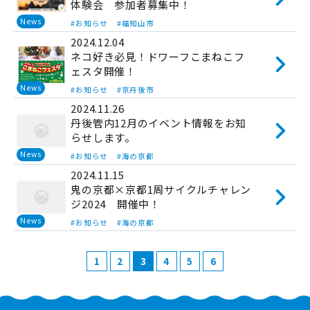
体験会 参加者募集中！
News
#お知らせ
#福知山市
2024.12.04
ネコ好き必見！ドワーフこまねこフ
ェスタ開催！
News
#お知らせ
#京丹後市
2024.11.26
丹後管内12月のイベント情報をお知
らせします。
News
#お知らせ
#海の京都
2024.11.15
鬼の京都×京都1周サイクルチャレン
ジ2024 開催中！
News
#お知らせ
#海の京都
1
2
3
4
5
6