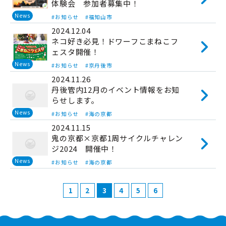
体験会 参加者募集中！
News
#お知らせ
#福知山市
2024.12.04
ネコ好き必見！ドワーフこまねこフ
ェスタ開催！
News
#お知らせ
#京丹後市
2024.11.26
丹後管内12月のイベント情報をお知
らせします。
News
#お知らせ
#海の京都
2024.11.15
鬼の京都×京都1周サイクルチャレン
ジ2024 開催中！
News
#お知らせ
#海の京都
1
2
3
4
5
6