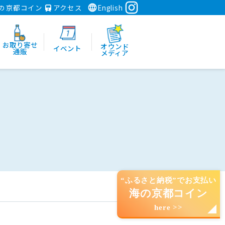
の京都コイン
アクセス
English
お取り寄せ
オウンド
イベント
通販
メディア
“ふるさと納税”でお支払い
海の京都コイン
here >>