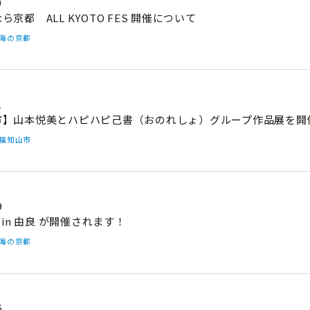
0
京都 ALL KYOTO FES 開催について
#海の京都
1
市】山本悦美とハピハピ己書（おのれしょ）グループ作品展を開
#福知山市
9
 in 由良 が開催されます！
#海の京都
6