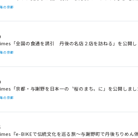
#海の京都
9
imes「全国の食通を誘引 丹後の名店２店を訪ねる」を公開し
#海の京都
9
imes「京都・与謝野を日本一の〝桜のまち〟に」を公開しまし
#海の京都
5
imes『e-BIKEで伝統文化を巡る旅～与謝野町で丹後ちりめ