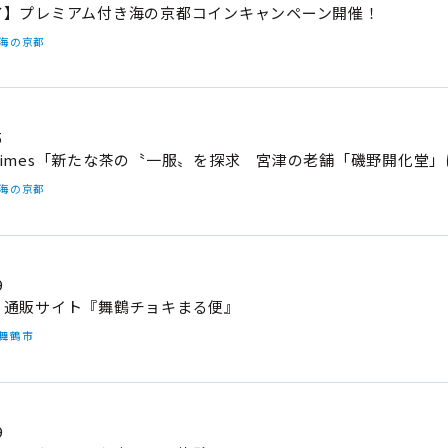
了】プレミアム付き海の京都コインキャンペーン開催！
#海の京都
5
Times「新たな茶の〝一服〟を探求 宮津の老舗「磯野開化堂
#海の京都
9
】通販サイト『舞鶴チョキまる便』
#舞鶴市
9