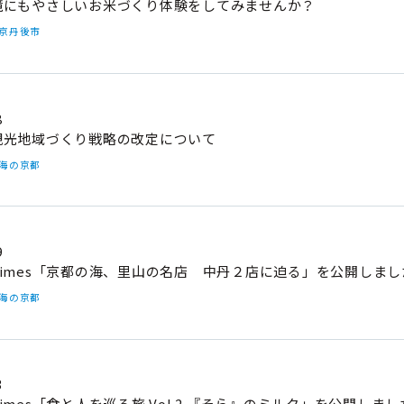
境にもやさしいお米づくり体験をしてみませんか？
#京丹後市
8
観光地域づくり戦略の改定について
#海の京都
9
imes「京都の海、里山の名店 中丹２店に迫る」を公開しまし
#海の京都
3
imes「食と人を巡る旅 Vol.2 『そら』のミルク」を公開しまし