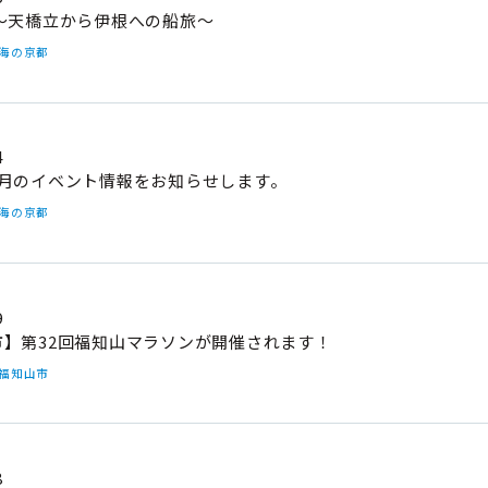
 ～天橋立から伊根への船旅～
#海の京都
4
8月のイベント情報をお知らせします。
#海の京都
9
市】第32回福知山マラソンが開催されます！
#福知山市
8