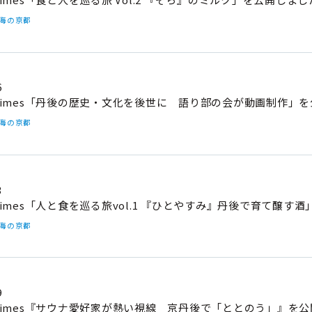
#海の京都
6
imes「丹後の歴史・文化を後世に 語り部の会が動画制作」
#海の京都
3
imes「人と食を巡る旅vol.1 『ひとやすみ』丹後で育て醸す
#海の京都
9
imes『サウナ愛好家が熱い視線 京丹後で「ととのう」』を