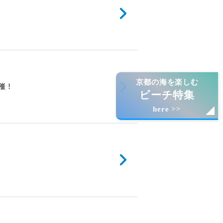
京都の海を楽しむ
催！
ビーチ特集
here >>