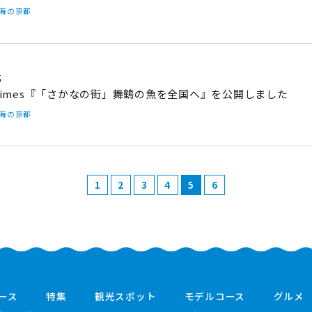
#海の京都
5
imes『「さかなの街」舞鶴の魚を全国へ』を公開しました
#海の京都
1
2
3
4
5
6
ース
特集
観光スポット
モデルコース
グルメ