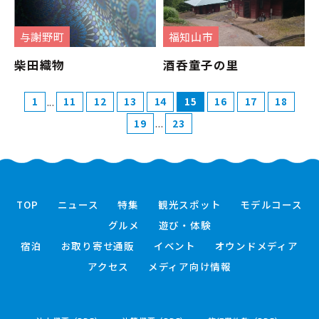
与謝野町
福知山市
柴田織物
酒呑童子の里
...
1
11
12
13
14
15
16
17
18
...
19
23
TOP
ニュース
特集
観光スポット
モデルコース
グルメ
遊び・体験
宿泊
お取り寄せ通販
イベント
オウンドメディア
アクセス
メディア向け情報