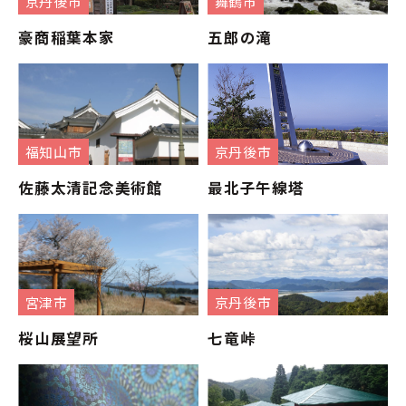
京丹後市
舞鶴市
豪商稲葉本家
五郎の滝
福知山市
京丹後市
佐藤太清記念美術館
最北子午線塔
宮津市
京丹後市
桜山展望所
七竜峠