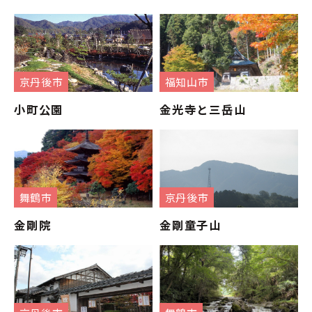
京丹後市
福知山市
小町公園
金光寺と三岳山
舞鶴市
京丹後市
金剛院
金剛童子山