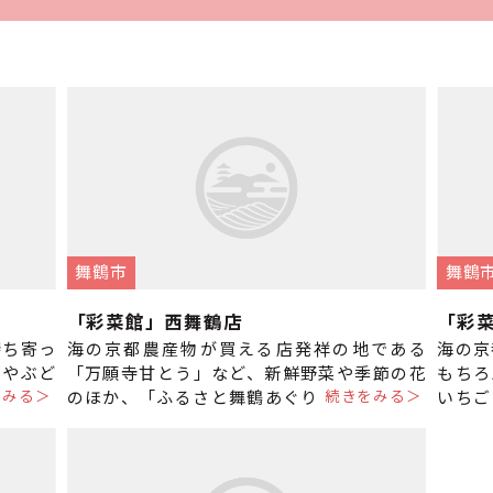
舞鶴市
舞鶴
「彩菜館」西舞鶴店
「彩
持ち寄っ
海の京都農産物が買える店発祥の地である
海の京
ごやぶど
「万願寺甘とう」など、新鮮野菜や季節の花
もちろ
をみる＞
続きをみる＞
盛りだく
のほか、「ふるさと舞鶴あぐりブランド推奨
いちご
並
品」なども販売しています。 ＜季節の
らすぐ