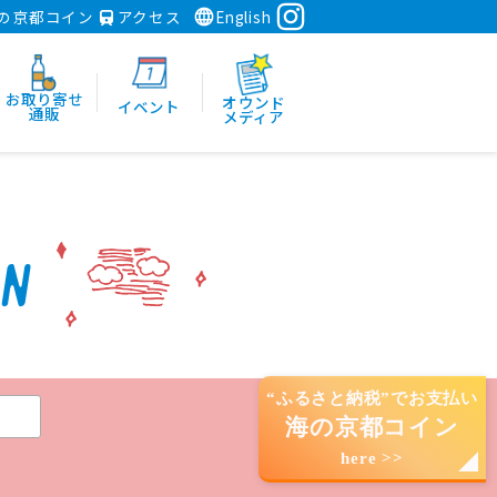
の京都コイン
アクセス
English
お取り寄せ
オウンド
イベント
通販
メディア
“ふるさと納税”でお支払い
海の京都コイン
here >>