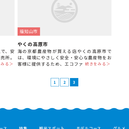
福知山市
やくの高原市
型で、安
海の京都農産物が買える店やくの高原市で
直売所。
は、環境にやさしく安全・安心な農産物をお
をみる＞
続きをみる＞
家さん手
客様に提供するため、エコファーマの拡大に
取り組んでいます。 ＜季節のおすすめ
1
2
3
ース
特集
観光スポット
モデルコース
グルメ