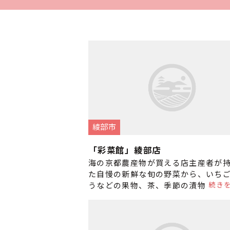
綾部市
「彩菜館」綾部店
海の京都農産物が買える店主産者が
た自慢の新鮮な旬の野菜から、いち
続き
うなどの果物、茶、季節の漬物など
さん。 春には山菜が、秋には丹波栗も