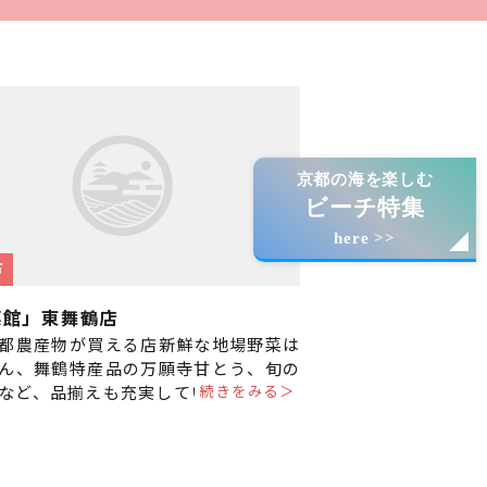
京都の海を楽しむ
ビーチ特集
here >>
市
菜館」東舞鶴店
都農産物が買える店新鮮な地場野菜は
ん、舞鶴特産品の万願寺甘とう、旬の
続きをみる＞
など、品揃えも充実しています。 駅か
と便利な立地ですので、お気軽に