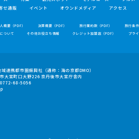
寄せ通販
イベント
オウンドメディア
アクセス
人概要（PDF）
決算概要（PDF）
旅行業約款（PDF）
旅行条
について
その他お役立ち情報
クレジット加盟店（PDF）
プラ
地域連携都市圏振興社
（通称：海の京都DMO）
市大宮町口大野226
京丹後市大宮庁舎内
.0772-68-5056
jp