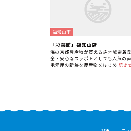
福知山市
「彩菜館」福知山店
海の京都農産物が買える店地域密着
全・安心なスッポトとしても人気の
続き
地元産の新鮮な農産物をはじめ、農
作りの加工食品がずらり。 季節ごと
TOP
ニュ