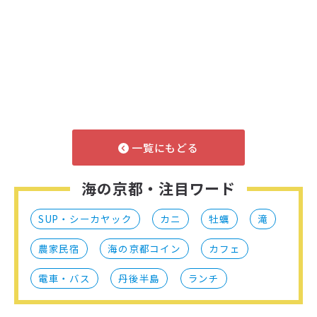
一覧にもどる
海の京都・注目ワード
SUP・シーカヤック
カニ
牡蠣
滝
農家民宿
海の京都コイン
カフェ
電車・バス
丹後半島
ランチ