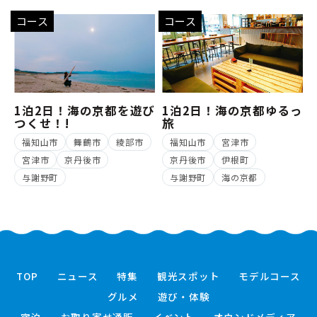
コース
コース
1泊2日！海の京都を遊び
1泊2日！海の京都ゆるっ
つくせ！!
旅
福知山市
舞鶴市
綾部市
福知山市
宮津市
宮津市
京丹後市
京丹後市
伊根町
与謝野町
与謝野町
海の京都
TOP
ニュース
特集
観光スポット
モデルコース
グルメ
遊び・体験
宿泊
お取り寄せ通販
イベント
オウンドメディア