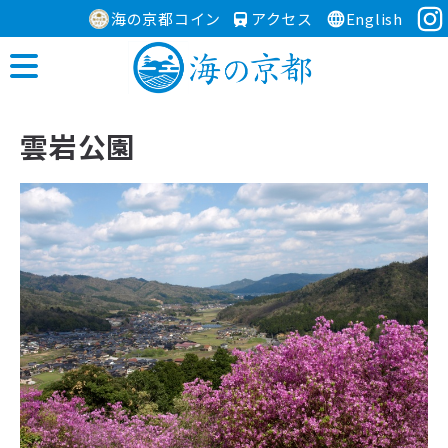
海の京都コイン
アクセス
English
雲岩公園