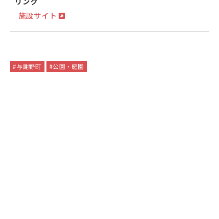
リンク
施設サイト
#与謝野町
#公園・庭園