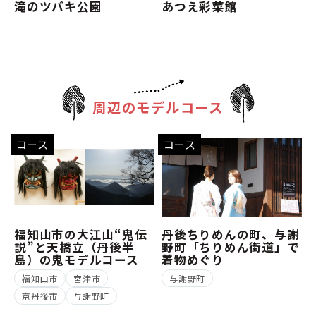
滝のツバキ公園
あつえ彩菜館
周辺のモデルコース
コース
コース
福知山市の大江山“鬼伝
丹後ちりめんの町、与謝
説”と天橋立（丹後半
野町「ちりめん街道」で
島）の鬼モデルコース
着物めぐり
福知山市
宮津市
与謝野町
京丹後市
与謝野町