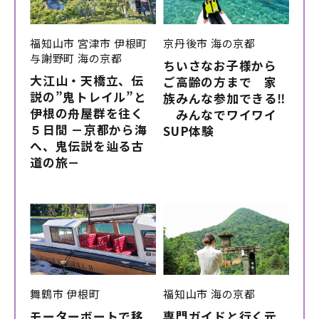
福知山市
宮津市
伊根町
京丹後市
海の京都
与謝野町
海の京都
ちいさなお子様から
大江山・天橋立、伝
ご高齢の方まで 家
説の”鬼トレイル”と
族みんな参加できる‼
伊根の舟屋群を往く
みんなでワイワイ
５日間 －京都から海
SUP体験
へ、鬼伝説を辿る古
道の旅－
舞鶴市
伊根町
福知山市
海の京都
モーターボートで移
専門ガイドと行く元