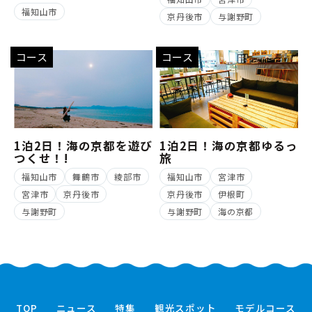
福知山市
京丹後市
与謝野町
コース
コース
1泊2日！海の京都を遊び
1泊2日！海の京都ゆるっ
つくせ！!
旅
福知山市
舞鶴市
綾部市
福知山市
宮津市
宮津市
京丹後市
京丹後市
伊根町
与謝野町
与謝野町
海の京都
TOP
ニュース
特集
観光スポット
モデルコース