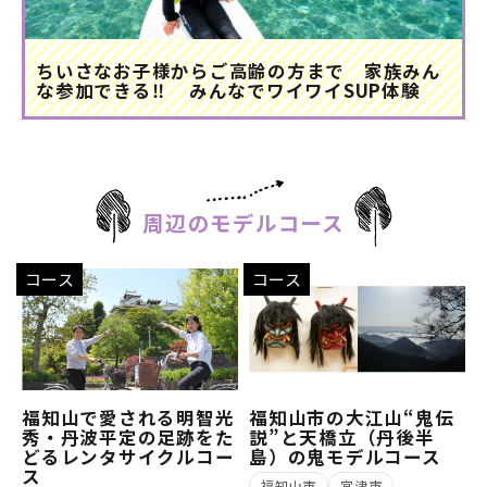
ちいさなお子様からご高齢の方まで 家族みん
な参加できる‼ みんなでワイワイSUP体験
周辺のモデルコース
コース
コース
福知山で愛される明智光
福知山市の大江山“鬼伝
秀・丹波平定の足跡をた
説”と天橋立（丹後半
どるレンタサイクルコー
島）の鬼モデルコース
ス
福知山市
宮津市