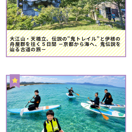
大江山・天橋立、伝説の”鬼トレイル”と伊根の
舟屋群を往く５日間 －京都から海へ、鬼伝説を
辿る古道の旅－