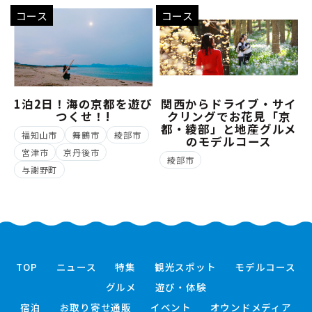
コース
コース
1泊2日！海の京都を遊び
関西からドライブ・サイ
つくせ！!
クリングでお花見「京
都・綾部」と地産グルメ
福知山市
舞鶴市
綾部市
のモデルコース
宮津市
京丹後市
綾部市
与謝野町
TOP
ニュース
特集
観光スポット
モデルコース
グルメ
遊び・体験
宿泊
お取り寄せ通販
イベント
オウンドメディア