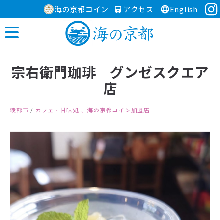
海の京都コイン
アクセス
English
宗右衛門珈琲 グンゼスクエア
店
綾部市
/
カフェ・甘味処
、海の京都コイン加盟店