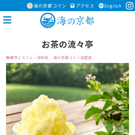
海の京都コイン
アクセス
English
お茶の流々亭
舞鶴市
/
カフェ・甘味処
、海の京都コイン加盟店