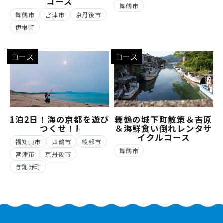
コース
舞鶴市
舞鶴市
宮津市
京丹後市
伊根町
コース
コース
1泊2日！海の京都を遊び
舞鶴の城下町散策＆吉原
つくせ！!
＆海鮮食い倒れレンタサ
イクルコース
福知山市
舞鶴市
綾部市
舞鶴市
宮津市
京丹後市
与謝野町