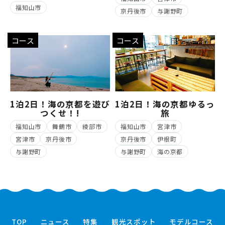
福知山市
京丹後市
与謝野町
コース
コース
1泊2日！海の京都を遊び
1泊2日！海の京都ゆるっ
つくせ！!
旅
福知山市
舞鶴市
綾部市
福知山市
宮津市
宮津市
京丹後市
京丹後市
伊根町
与謝野町
与謝野町
海の京都
TOP
ニュース
特集
観光スポット
モデルコース