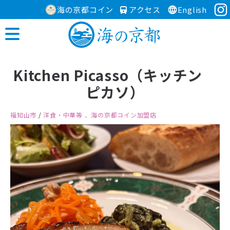
海の京都コイン
アクセス
English
Kitchen Picasso（キッチン
ピカソ）
福知山市
/
洋食・中華等
、海の京都コイン加盟店