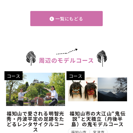
一覧にもどる
周辺のモデルコース
コース
コース
福知山で愛される明智光
福知山市の大江山“鬼伝
秀・丹波平定の足跡をた
説”と天橋立（丹後半
どるレンタサイクルコー
島）の鬼モデルコース
ス
福知山市
宮津市