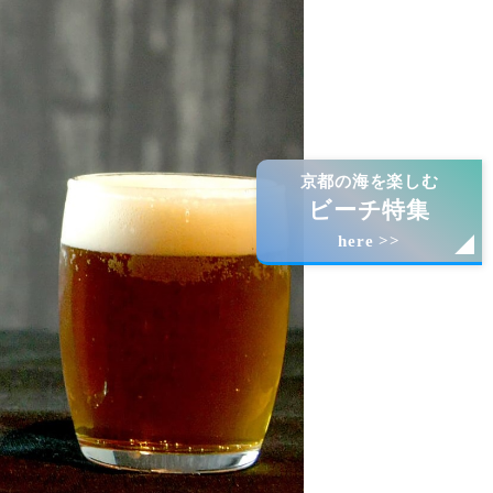
京都の海を楽しむ
ビーチ特集
here >>