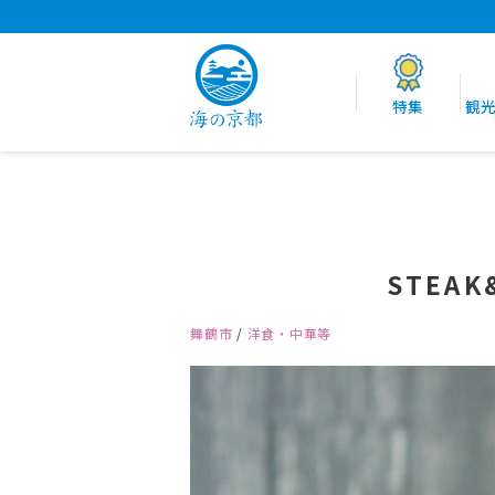
特集
観
STEAK
舞鶴市
/
洋食・中華等