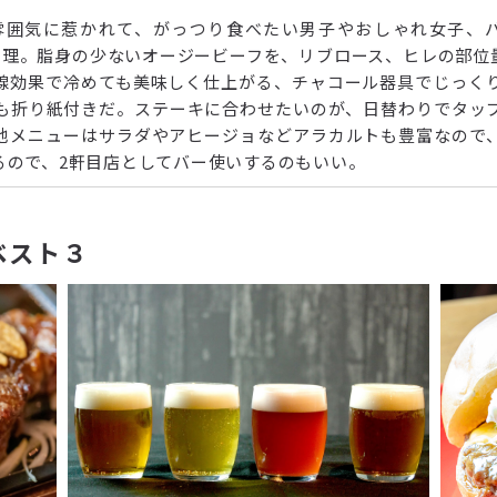
囲気に惹かれて、がっつり食べたい男子やおしゃれ女子、バ
肉料理。脂身の少ないオージービーフを、リブロース、ヒレの部位
線効果で冷めても美味しく仕上がる、チャコール器具でじっく
も折り紙付きだ。ステーキに合わせたいのが、日替わりでタッ
他メニューはサラダやアヒージョなどアラカルトも豊富なので
るので、2軒目店としてバー使いするのもいい。
ベスト３