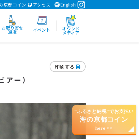
の京都コイン
アクセス
English
お取り寄せ
オウンド
イベント
通販
メディア
印刷する
ックビアー）
“ふるさと納税”でお支払い
海の京都コイン
here >>