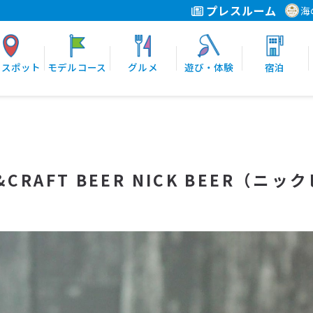
プレスルーム
海
光スポット
モデルコース
グルメ
遊び・体験
宿泊
&CRAFT BEER NICK BEER（ニ