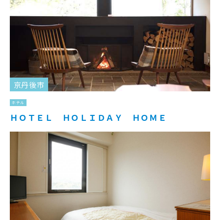
京丹後市
ホテル
ＨＯＴＥＬ ＨＯＬＩＤＡＹ ＨＯＭＥ