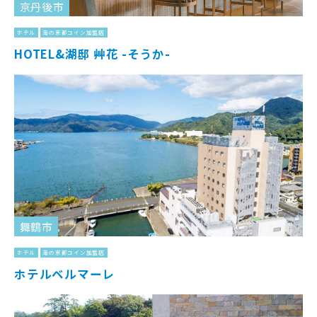
京丹後市
ホテル
海の京都コイン加盟店
HOTEL&湖邸 艸花 -そうか-
舞鶴市
ホテル
海の京都コイン加盟店
ホテルベルマーレ