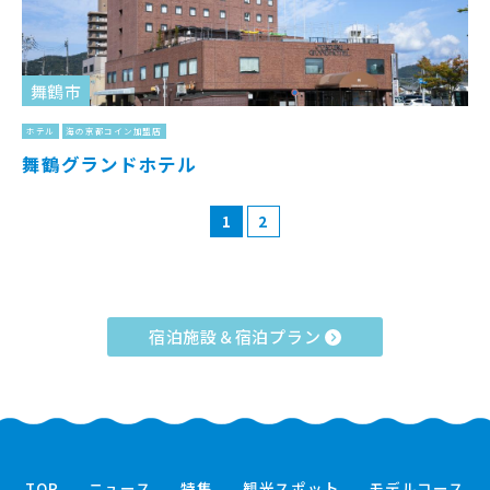
舞鶴市
ホテル
海の京都コイン加盟店
舞鶴グランドホテル
1
2
宿泊施設＆宿泊プラン
TOP
ニュース
特集
観光スポット
モデルコース