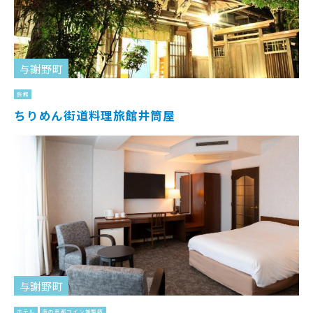
与謝野町
旅館
ちりめん街道料理旅館井筒屋
与謝野町
ホテル
海の京都コイン加盟店