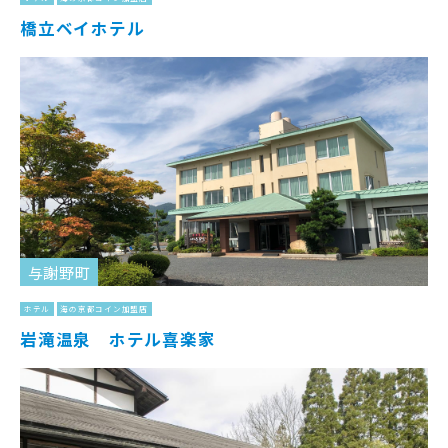
橋立ベイホテル
与謝野町
ホテル
海の京都コイン加盟店
岩滝温泉 ホテル喜楽家