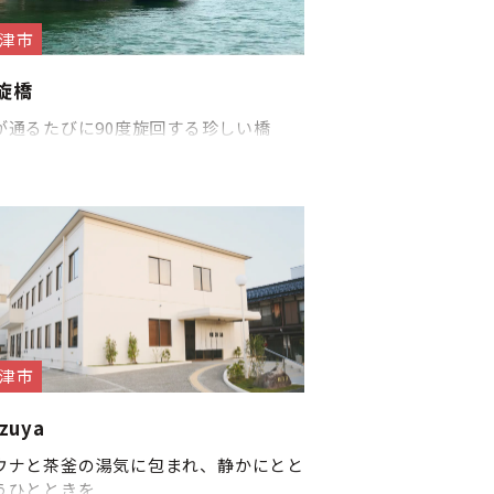
津市
旋橋
が通るたびに90度旋回する珍しい橋
津市
zuya
ウナと茶釜の湯気に包まれ、静かにとと
うひとときを