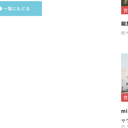
一覧にもどる
宮
廻
船
宮
mi
サ
の