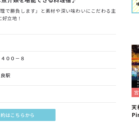
料理で勝負します」と素材や深い味わいにこだわる主
に好立地！
３４００－８
由良駅
宮
天
Pi
予約はこちらから