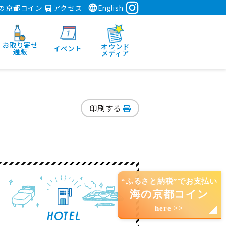
の京都コイン
アクセス
English
お取り寄せ
オウンド
イベント
通販
メディア
印刷する
“ふるさと納税”でお支払い
海の京都コイン
here >>