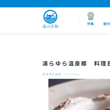
特集
観
湯らゆら温泉郷 料理
宮津市
/
民宿・ペンション