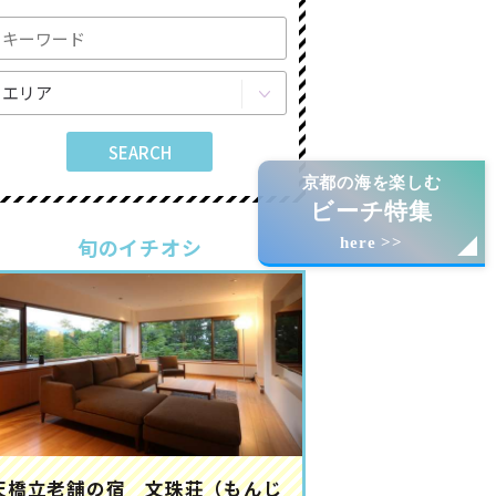
京都の海を楽しむ
ビーチ特集
旬のイチオシ
here >>
天橋立老舗の宿 文珠荘（もんじ