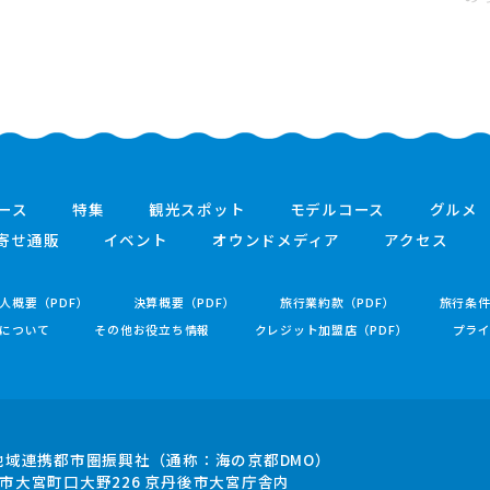
ース
特集
観光スポット
モデルコース
グルメ
寄せ通販
イベント
オウンドメディア
アクセス
人概要（PDF）
決算概要（PDF）
旅行業約款（PDF）
旅行条
について
その他お役立ち情報
クレジット加盟店（PDF）
プラ
地域連携都市圏振興社
（通称：海の京都DMO）
市大宮町口大野226
京丹後市大宮庁舎内