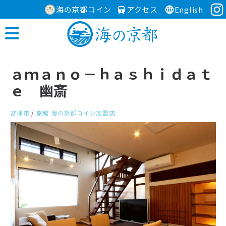
海の京都コイン
アクセス
English
ａｍａｎｏ－ｈａｓｈｉｄａｔ
ｅ 幽斎
宮津市
/
旅館
海の京都コイン加盟店