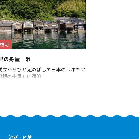
根町
根の舟屋 雅
橋立からひと足のばして日本のベネチア
伊根の舟屋」に宿泊！
遊び・体験