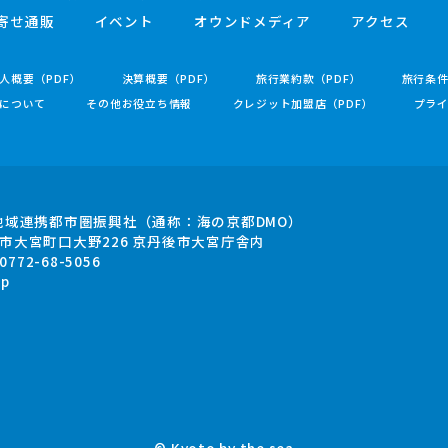
寄せ通販
イベント
オウンドメディア
アクセス
人概要（PDF）
決算概要（PDF）
旅行業約款（PDF）
旅行条
について
その他お役立ち情報
クレジット加盟店（PDF）
プラ
地域連携都市圏振興社
（通称：海の京都DMO）
市大宮町口大野226
京丹後市大宮庁舎内
.0772-68-5056
jp