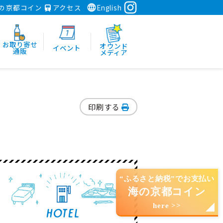
の京都コイン
アクセス
English
お取り寄せ
オウンド
イベント
通販
メディア
印刷する
“ふるさと納税”でお支払い
海の京都コイン
here >>