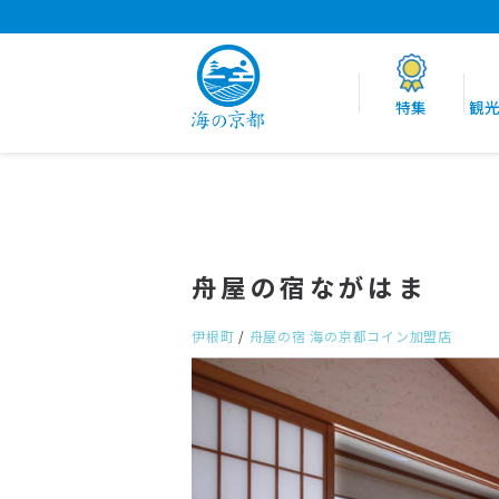
特集
観
舟屋の宿ながはま
伊根町
/
舟屋の宿
海の京都コイン加盟店