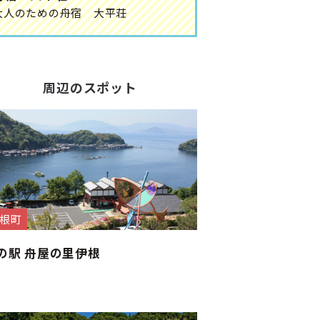
大人のための舟宿 大平荘
周辺のスポット
根町
の駅 舟屋の里伊根