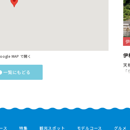
伊
伊
oogle MAP で開く
天
「
一覧にもどる
ース
特集
観光スポット
モデルコース
グルメ