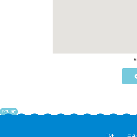
G
#伊根町
TOP
ニュ