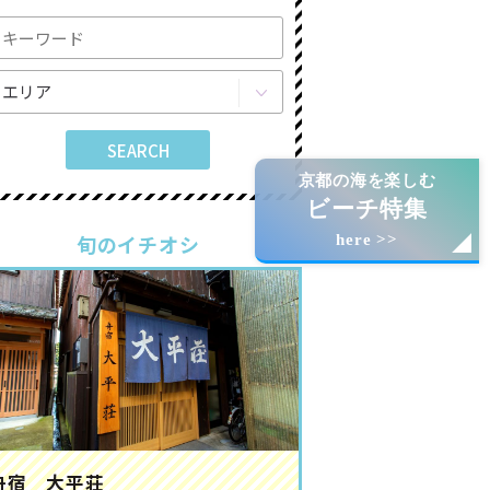
京都の海を楽しむ
ビーチ特集
旬のイチオシ
here >>
舟宿 大平荘