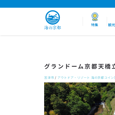
特集
観
グランドーム京都天橋
宮津市
/
アウトドア・リゾート
海の京都コイン