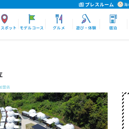
プレスルーム
海
光スポット
モデルコース
グルメ
遊び・体験
宿泊
立
加盟店