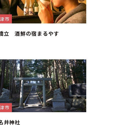
津市
橋立 酒鮮の宿まるやす
津市
名井神社