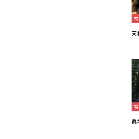
宮
天
宮
眞