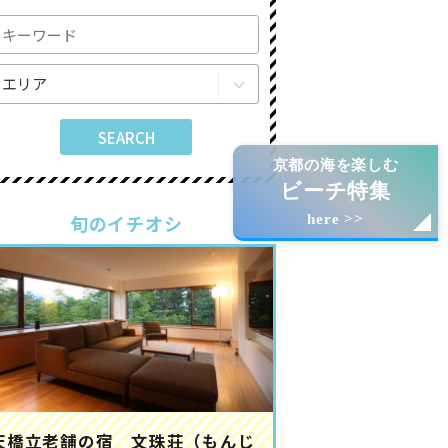
京都の海を楽しむ
ビーチ特集
旬のイチオシ
here >>
天橋立老舗の宿 文珠荘（もんじ