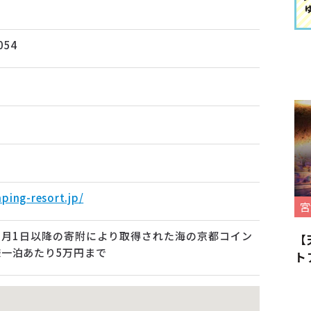
54
ping-resort.jp/
宮
0月1日以降の寄附により取得された海の京都コイン
【
一泊あたり5万円まで
ト