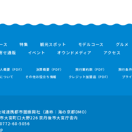
ース
特集
観光スポット
モデルコース
グルメ
寄せ通販
イベント
オウンドメディア
アクセス
人概要（PDF）
決算概要（PDF）
旅行業約款（PDF）
旅行条
について
その他お役立ち情報
クレジット加盟店（PDF）
プラ
地域連携都市圏振興社
（通称：海の京都DMO）
市大宮町口大野226
京丹後市大宮庁舎内
.0772-68-5056
jp