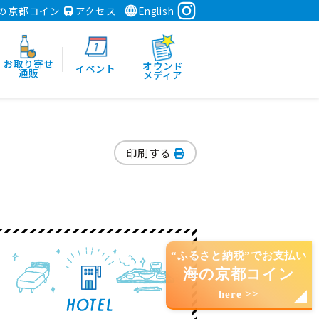
の京都コイン
アクセス
English
お取り寄せ
オウンド
イベント
通販
メディア
印刷する
“ふるさと納税”でお支払い
海の京都コイン
here >>