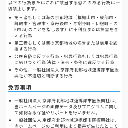
以下の行為またはこれに該当する恐れのある行為は一
切禁止します。
第三者もしくは海の京都地域（福知山市・綾部市・
舞鶴市・宮津市・京丹後市・与謝野町・伊根町・の
5市2町のことを指します）に不利益または損害を与
える行為
第三者もしくは海の京都地域の名誉または信用を毀
損する行為
公序良俗に反する行為・犯罪行為もしくは犯罪行為
に結びつく行為 法律・法令・条例に違反する行為
その他、一般社団法人 京都府北部地域連携都市圏振
興社が不適切と判断する行為
免責事項
一般社団法人 京都府北部地域連携都市圏振興社は、
当ホームページの画像データ及びプログラムに関し
て如何なる保証やサポートを行いません。
一般社団法人 京都府北部地域連携都市圏振興社は、
当ホームページのご利用により損害が生じたとして