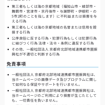
第三者もしくは海の京都地域（福知山市・綾部市・
舞鶴市・宮津市・京丹後市・与謝野町・伊根町・の
5市2町のことを指します）に不利益または損害を与
える行為
第三者もしくは海の京都地域の名誉または信用を毀
損する行為
公序良俗に反する行為・犯罪行為もしくは犯罪行為
に結びつく行為 法律・法令・条例に違反する行為
その他、一般社団法人 京都府北部地域連携都市圏振
興社が不適切と判断する行為
免責事項
一般社団法人 京都府北部地域連携都市圏振興社は、
当ホームページの画像データ及びプログラムに関し
て如何なる保証やサポートを行いません。
一般社団法人 京都府北部地域連携都市圏振興社は、
当ホームページのご利用により損害が生じたとして
も、一切責任を負いません。