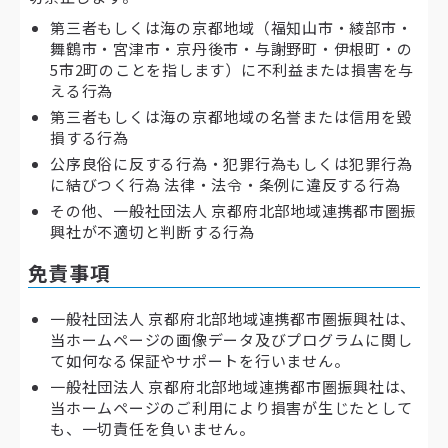
第三者もしくは海の京都地域（福知山市・綾部市・
舞鶴市・宮津市・京丹後市・与謝野町・伊根町・の
5市2町のことを指します）に不利益または損害を与
える行為
第三者もしくは海の京都地域の名誉または信用を毀
損する行為
公序良俗に反する行為・犯罪行為もしくは犯罪行為
に結びつく行為 法律・法令・条例に違反する行為
その他、一般社団法人 京都府北部地域連携都市圏振
興社が不適切と判断する行為
免責事項
一般社団法人 京都府北部地域連携都市圏振興社は、
当ホームページの画像データ及びプログラムに関し
て如何なる保証やサポートを行いません。
一般社団法人 京都府北部地域連携都市圏振興社は、
当ホームページのご利用により損害が生じたとして
も、一切責任を負いません。