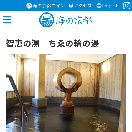
海の京都コイン
アクセス
English
智恵の湯 ちゑの輪の湯