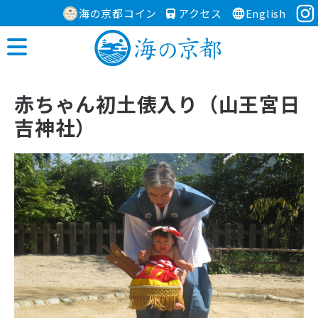
海の京都コイン
アクセス
English
赤ちゃん初土俵入り（山王宮日
吉神社）