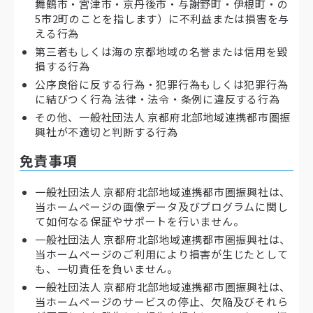
舞鶴市・宮津市・京丹後市・与謝野町・伊根町・の
5市2町のことを指します）に不利益または損害を与
える行為
第三者もしくは海の京都地域の名誉または信用を毀
損する行為
公序良俗に反する行為・犯罪行為もしくは犯罪行為
に結びつく行為 法律・法令・条例に違反する行為
その他、一般社団法人 京都府北部地域連携都市圏振
興社が不適切と判断する行為
免責事項
一般社団法人 京都府北部地域連携都市圏振興社は、
当ホームページの画像データ及びプログラムに関し
て如何なる保証やサポートを行いません。
一般社団法人 京都府北部地域連携都市圏振興社は、
当ホームページのご利用により損害が生じたとして
も、一切責任を負いません。
一般社団法人 京都府北部地域連携都市圏振興社は、
当ホームページのサービスの停止、欠陥及びそれら