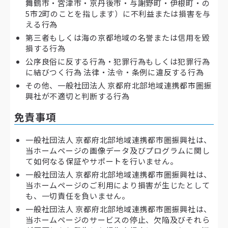
舞鶴市・宮津市・京丹後市・与謝野町・伊根町・の
5市2町のことを指します）に不利益または損害を与
える行為
第三者もしくは海の京都地域の名誉または信用を毀
損する行為
公序良俗に反する行為・犯罪行為もしくは犯罪行為
に結びつく行為 法律・法令・条例に違反する行為
その他、一般社団法人 京都府北部地域連携都市圏振
興社が不適切と判断する行為
免責事項
一般社団法人 京都府北部地域連携都市圏振興社は、
当ホームページの画像データ及びプログラムに関し
て如何なる保証やサポートを行いません。
一般社団法人 京都府北部地域連携都市圏振興社は、
当ホームページのご利用により損害が生じたとして
も、一切責任を負いません。
一般社団法人 京都府北部地域連携都市圏振興社は、
当ホームページのサービスの停止、欠陥及びそれら