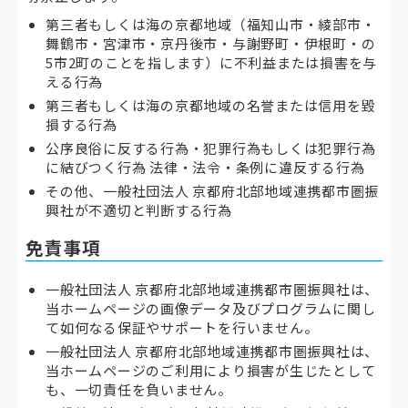
第三者もしくは海の京都地域（福知山市・綾部市・
舞鶴市・宮津市・京丹後市・与謝野町・伊根町・の
5市2町のことを指します）に不利益または損害を与
える行為
第三者もしくは海の京都地域の名誉または信用を毀
損する行為
公序良俗に反する行為・犯罪行為もしくは犯罪行為
に結びつく行為 法律・法令・条例に違反する行為
その他、一般社団法人 京都府北部地域連携都市圏振
興社が不適切と判断する行為
免責事項
一般社団法人 京都府北部地域連携都市圏振興社は、
当ホームページの画像データ及びプログラムに関し
て如何なる保証やサポートを行いません。
一般社団法人 京都府北部地域連携都市圏振興社は、
当ホームページのご利用により損害が生じたとして
も、一切責任を負いません。