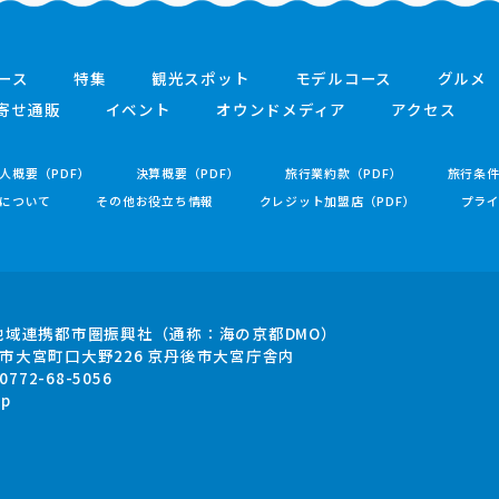
ース
特集
観光スポット
モデルコース
グルメ
寄せ通販
イベント
オウンドメディア
アクセス
人概要（PDF）
決算概要（PDF）
旅行業約款（PDF）
旅行条
について
その他お役立ち情報
クレジット加盟店（PDF）
プラ
地域連携都市圏振興社
（通称：海の京都DMO）
市大宮町口大野226
京丹後市大宮庁舎内
.0772-68-5056
jp