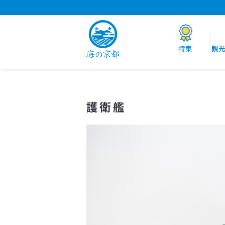
特集
観
護衛艦