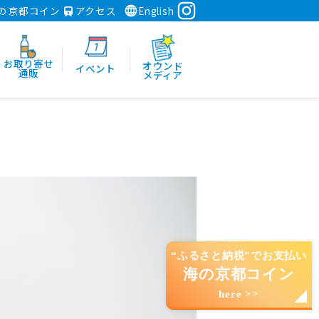
の京都コイン
アクセス
English
お取り寄せ
オウンド
イベント
通販
メディア
“ふるさと納税”でお支払い
海の京都コイン
here >>