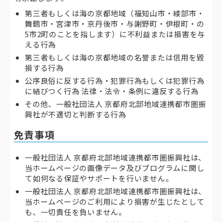
第三者もしくは海の京都地域（福知山市・綾部市・
舞鶴市・宮津市・京丹後市・与謝野町・伊根町・の
5市2町のことを指します）に不利益または損害を与
える行為
第三者もしくは海の京都地域の名誉または信用を毀
損する行為
公序良俗に反する行為・犯罪行為もしくは犯罪行為
に結びつく行為 法律・法令・条例に違反する行為
その他、一般社団法人 京都府北部地域連携都市圏振
興社が不適切と判断する行為
免責事項
一般社団法人 京都府北部地域連携都市圏振興社は、
当ホームページの画像データ及びプログラムに関し
て如何なる保証やサポートを行いません。
一般社団法人 京都府北部地域連携都市圏振興社は、
当ホームページのご利用により損害が生じたとして
も、一切責任を負いません。