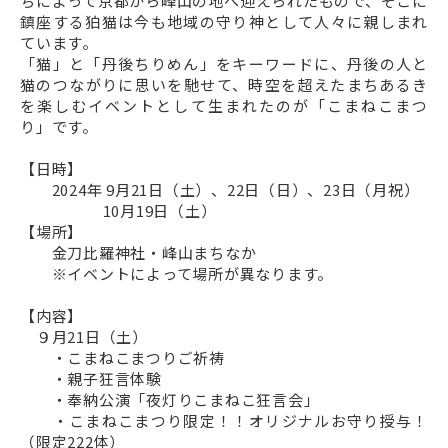
ちによって京都から峰山の地へ迎えられたもので、そこに
鎮座する狛猫は今も地域の守り神として人々に親しまれ
ています。
「猫」と「丹後ちりめん」をキーワードに、丹後の人と
猫のつながりに思いを馳せて、時空を超えたまちあるき
を楽しむイベントとして生まれたのが「こまねこまつ
り」です。
【日時】
2024年 9月21日（土）、22日（日）、23日（月祝）
10月19日（土）
【場所】
金刀比羅神社・峰山まちなか
※イベントによって場所が異なります。
【内容】
９月21日（土）
・こまねこまつりご祈祷
・親子狂言体験
・奉納公演「夜灯りこまねこ狂言会」
・こまねこまつり限定！！オリジナルお守り授与！
（限定222体）