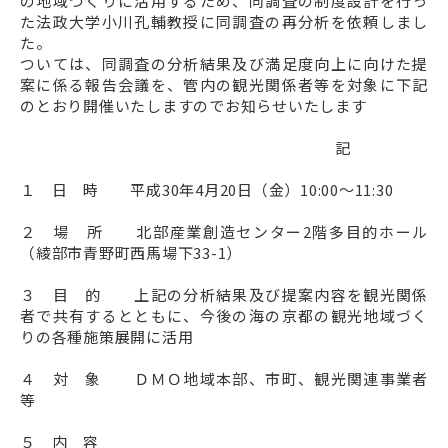
の地域づくりに活用するため、同調査の制度設計を行っ
た法政大学小川孔輔教授に同調査の再分析を依頼しまし
た。
ついては、同調査の分析結果及び満足度向上に向けた提
案に係る報告会議を、管内の観光関係者等を対象に下記
のとおり開催いたしますのでお知らせいたします
記
１ 日 時 平成30年4月20日（金）10:00～11:30
２ 場 所 北部産業創造センター2階多目的ホール
（綾部市青野町西馬場下33-1）
３ 目 的 上記の分析結果及び提案内容を観光関係
者で共有するとともに、今後の海の京都の観光地域づく
りの各種施策展開に活用
４ 対 象 ＤＭＯ地域本部、市町、観光関連事業者
等
５ 内 容