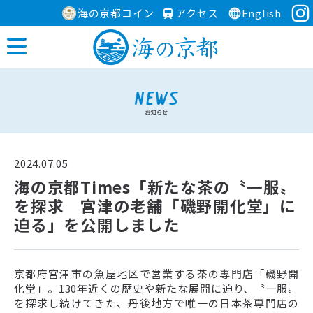
海の京都コイン
アクセス
English
2024.07.05
海の京都Times「新たな茶の〝一服〟
を探求 宮津の老舗「磯野開化堂」に
迫る」を公開しました
京都府宮津市の魚屋地区で営業する茶の専門店「磯野開
化堂」。130年近くの歴史や新たな展開に迫り、〝一服〟
を探求し続けてきた、丹後地方で唯一の日本茶専門店の