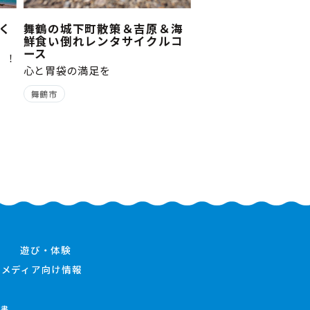
く
舞鶴の城下町散策＆吉原＆海
鮮食い倒れレンタサイクルコ
ース
Y！！
心と胃袋の満足を
～
舞鶴市
遊び・体験
メディア向け情報
件書