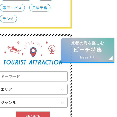
電車・バス
丹後半島
ランチ
京都の海を楽しむ
ビーチ特集
here >>