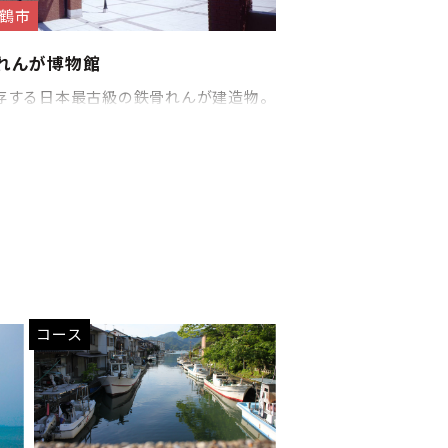
鶴市
れんが博物館
存する日本最古級の鉄骨れんが建造物。
コース