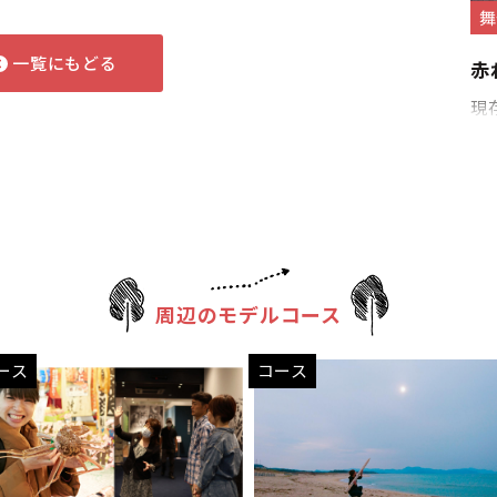
舞
一覧にもどる
赤
現
周辺のモデルコース
ース
コース