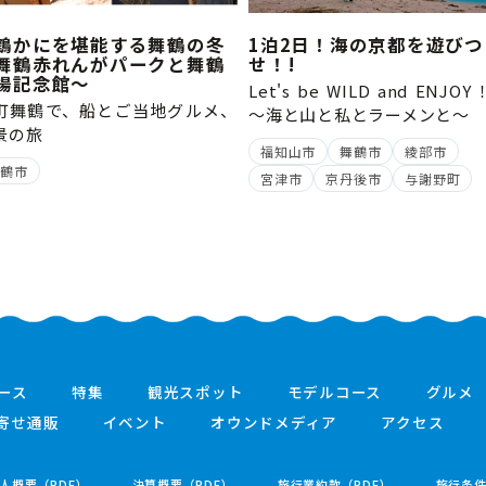
鶴かにを堪能する舞鶴の冬
1泊2日！海の京都を遊びつ
舞鶴赤れんがパークと舞鶴
せ！!
揚記念館～
Let's be WILD and ENJO
町舞鶴で、船とご当地グルメ、
～海と山と私とラーメンと
景の旅
福知山市
舞鶴市
綾部市
舞鶴市
宮津市
京丹後市
与謝野町
ース
特集
観光スポット
モデルコース
グルメ
寄せ通販
イベント
オウンドメディア
アクセス
人概要（PDF）
決算概要（PDF）
旅行業約款（PDF）
旅行条