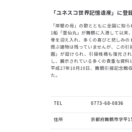
「ユネスコ世界記憶遺産」に登
「岸壁の母」の歌とともに全国に知られ
1船「雲仙丸」が舞鶴に入港して以来、
骨を迎え入れ、多くの喜びと悲しみの
偲ぶ建物は残っていませんが、この引
園」が設けられ、引揚桟橋も復元され
し、展示されている多くの貴重な資料
平成27年10月10日、舞鶴引揚記念
た。
TEL
0773-68-0836
住所
京都府舞鶴市字平1