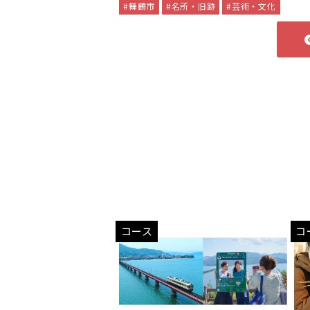
#舞鶴市
#名所・旧跡
#芸術・文化
コース
コ