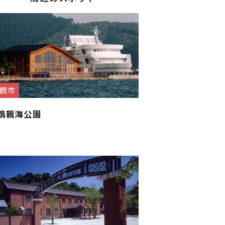
鶴市
鶴親海公園