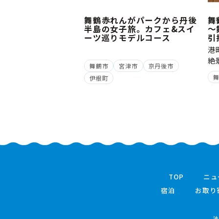
舞鶴赤れんがパークから丹後
舞
半島の女子旅。カフェ&スイ
～
ーツ巡りモデルコース
引
港
絶
舞鶴市
宮津市
京丹後市
伊根町
TOP
ニュ
宿泊
お取り
法