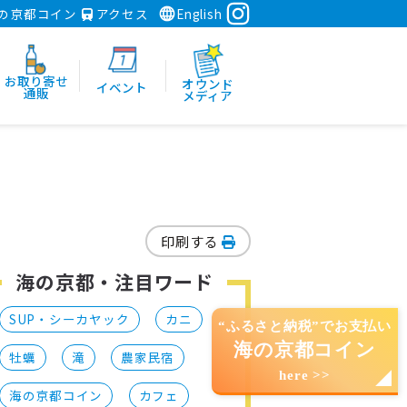
の京都コイン
アクセス
English
お取り寄せ
オウンド
イベント
通販
メディア
印刷する
海の京都・注目ワード
SUP・シーカヤック
カニ
“ふるさと納税”でお支払い
海の京都コイン
牡蠣
滝
農家民宿
here >>
海の京都コイン
カフェ