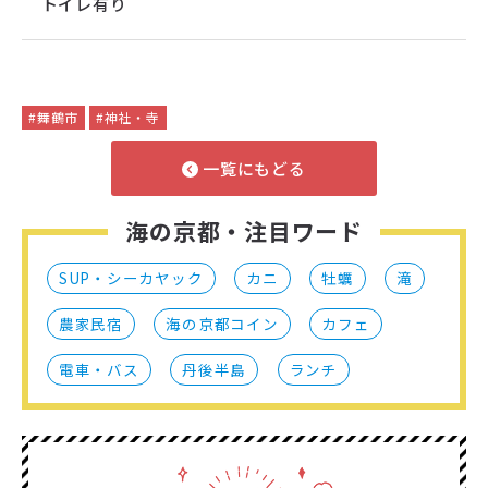
トイレ有り
#舞鶴市
#神社・寺
一覧にもどる
海の京都・注目ワード
SUP・シーカヤック
カニ
牡蠣
滝
農家民宿
海の京都コイン
カフェ
電車・バス
丹後半島
ランチ