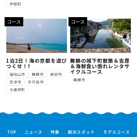
伊根町
コース
コース
1泊2日！海の京都を遊び
舞鶴の城下町散策＆吉原
つくせ！!
＆海鮮食い倒れレンタサ
イクルコース
福知山市
舞鶴市
綾部市
舞鶴市
宮津市
京丹後市
与謝野町
TOP
ニュース
特集
観光スポット
モデルコース