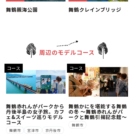
舞鶴親海公園
舞鶴クレインブリッジ
周辺のモデルコース
コース
コース
舞鶴赤れんがパークから
舞鶴かにを堪能する舞鶴
丹後半島の女子旅。カフ
の冬 ～舞鶴赤れんがパ
ェ&スイーツ巡りモデル
ークと舞鶴引揚記念館～
コース
舞鶴市
舞鶴市
宮津市
京丹後市