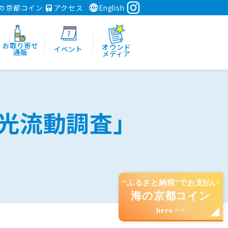
の京都コイン
アクセス
English
お取り寄せ
オウンド
イベント
通販
メディア
観光流動調査」
“ふるさと納税”でお支払い
海の京都コイン
here >>