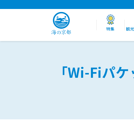
特集
観
「Wi-Fi