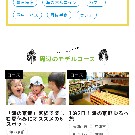
農家民宿
海の京都コイン
カフェ
電車・バス
丹後半島
ランチ
周辺のモデルコース
コース
コース
「海の京都」家族で楽し
1泊2日！海の京都ゆるっ
む夏休みにオススメの6
旅
スポット
福知山市
宮津市
海の京都
京丹後市
伊根町