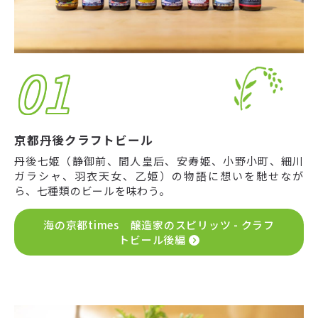
01
京都丹後クラフトビール
丹後七姫（静御前、間人皇后、安寿姫、小野小町、細川
ガラシャ、羽衣天女、乙姫）の物語に想いを馳せなが
ら、七種類のビールを味わう。
海の京都times 醸造家のスピリッツ - クラフ
トビール後編