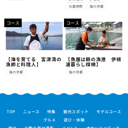
与謝野町
海の京都
コース
コース
【海を育てる 宮津湾の
【魚屋は朝の漁港 伊根
漁師と料理人】
浦暮らし探検】
海の京都
海の京都
TOP
ニュース
特集
観光スポット
モデルコース
グルメ
遊び・体験