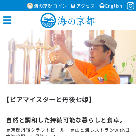
海の京都コイン
アクセス
English
MODEL COURSE
【ビアマイスターと丹後七姫】
自然と調和した持続可能な暮らしと食卓。
＃京都丹後クラフトビール ＃山と海レストランwith日