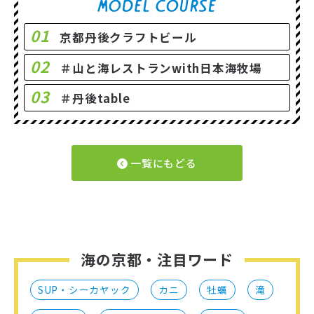
01
京都丹後クラフトビール
02
＃山と海レストランwith日本海牧場
03
＃丹後table
一覧にもどる
海の京都・注目ワード
SUP・シーカヤック
カニ
牡蠣
滝