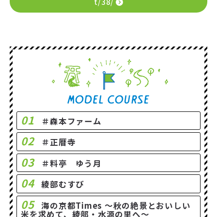
t/38/
01
＃森本ファーム
02
＃正暦寺
03
＃料亭 ゆう月
04
綾部むすび
05
海の京都Times ～秋の絶景とおいしい
米を求めて、綾部・水源の里へ～