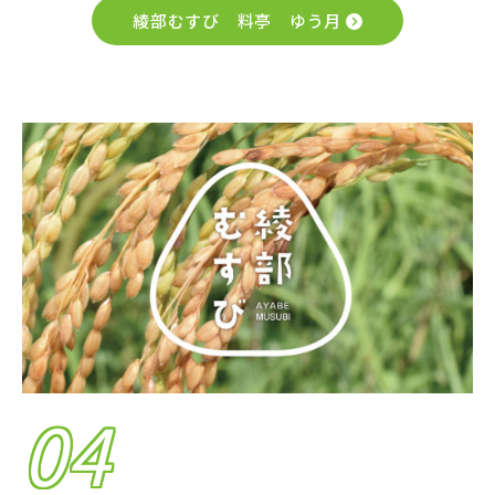
綾部むすび 料亭 ゆう月
04