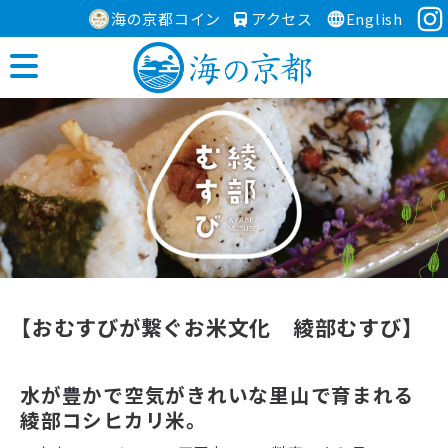
海の京都コイン
アクセス
English
MODEL COURSE
【おむすびが繋ぐお米文化 綾部むすび】
水が豊かで空気がきれいな里山で育まれる
綾部コシヒカリ米。