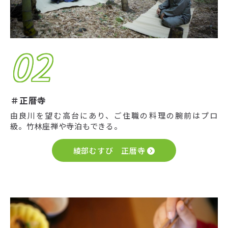
02
＃正暦寺
由良川を望む高台にあり、ご住職の料理の腕前はプロ
級。竹林座禅や寺泊もできる。
綾部むすび 正暦寺