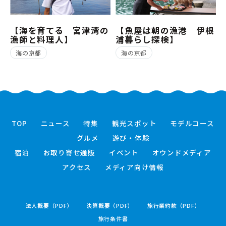
【海を育てる 宮津湾の
【魚屋は朝の漁港 伊根
漁師と料理人】
浦暮らし探検】
海の京都
海の京都
TOP
ニュース
特集
観光スポット
モデルコース
グルメ
遊び・体験
宿泊
お取り寄せ通販
イベント
オウンドメディア
アクセス
メディア向け情報
法人概要（PDF）
決算概要（PDF）
旅行業約款（PDF）
旅行条件書