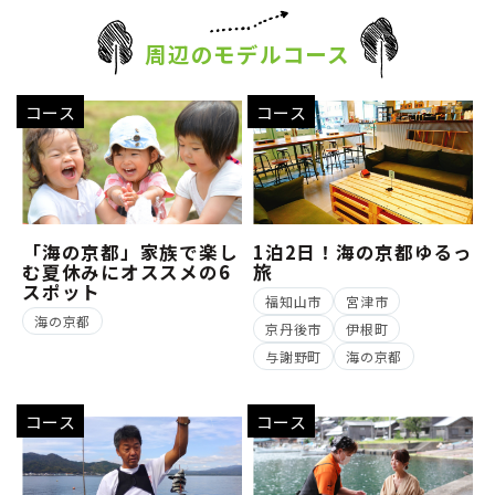
周辺のモデルコース
コース
コース
「海の京都」家族で楽し
1泊2日！海の京都ゆるっ
む夏休みにオススメの6
旅
スポット
福知山市
宮津市
海の京都
京丹後市
伊根町
与謝野町
海の京都
コース
コース