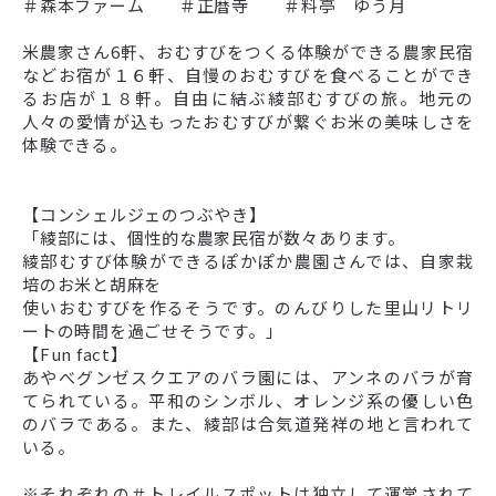
＃森本ファーム ＃正暦寺 ＃料亭 ゆう月
米農家さん6軒、おむすびをつくる体験ができる農家民宿
などお宿が１６軒、自慢のおむすびを食べることができ
るお店が１８軒。自由に結ぶ綾部むすびの旅。地元の
人々の愛情が込もったおむすびが繋ぐお米の美味しさを
体験できる。
【コンシェルジェのつぶやき】
「綾部には、個性的な農家民宿が数々あります。
綾部むすび体験ができるぽかぽか農園さんでは、自家栽
培のお米と胡麻を
使いおむすびを作るそうです。のんびりした里山リトリ
ートの時間を過ごせそうです。」
【Fun fact】
あやべグンゼスクエアのバラ園には、アンネのバラが育
てられている。平和のシンボル、オレンジ系の優しい色
のバラである。また、綾部は合気道発祥の地と言われて
いる。
※それぞれの＃トレイルスポットは独立して運営されて