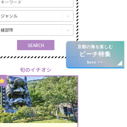
京都の海を楽しむ
ビーチ特集
here >>
旬のイチオシ