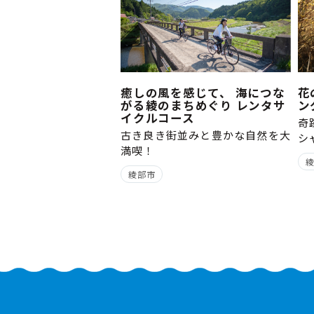
癒しの風を感じて、 海につな
花
がる綾のまちめぐり レンタサ
ン
イクルコース
奇
古き良き街並みと豊かな自然を大
シ
満喫！
綾部市