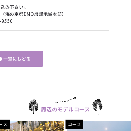
し込み下さい。
（海の京都DMO綾部地域本部）
-42-9550
一覧にもどる
周辺のモデルコース
ース
コース