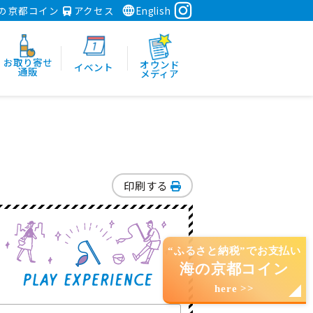
の京都コイン
アクセス
English
お取り寄せ
オウンド
イベント
通販
メディア
印刷する
“ふるさと納税”でお支払い
海の京都コイン
here >>