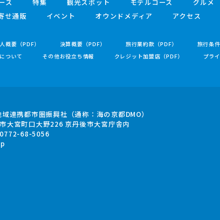
ース
特集
観光スポット
モデルコース
グルメ
寄せ通販
イベント
オウンドメディア
アクセス
人概要（PDF）
決算概要（PDF）
旅行業約款（PDF）
旅行条
について
その他お役立ち情報
クレジット加盟店（PDF）
プラ
地域連携都市圏振興社
（通称：海の京都DMO）
市大宮町口大野226
京丹後市大宮庁舎内
.0772-68-5056
jp