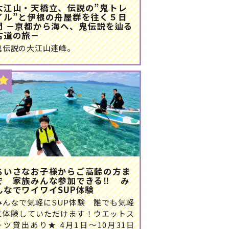
大江山・天橋立、伝説の”鬼トレ
イル”と伊根の舟屋群を往く５日
間 －京都から海へ、鬼伝説を辿る
古道の旅－
鬼伝説の大江山連峰。
ちいさなお子様からご高齢の方ま
で 家族みんな参加できる‼ み
んなでワイワイSUP体験
みんなで気軽にSUP体験 誰でも気軽
に体験していただけます！ウエットス
ーツ貸出あり★ 4月1日～10月31日