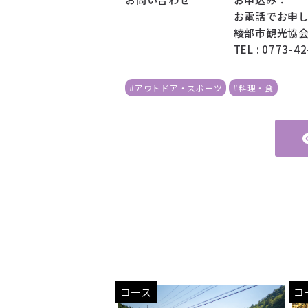
お電話でお申
綾部市観光協会
TEL : 0773
#アウトドア・スポーツ
#料理・食
コース
コ