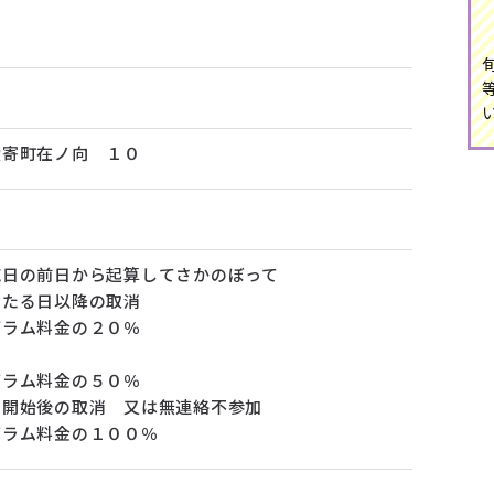
陸寄町在ノ向 １０
施日の前日から起算してさかのぼって
目にあたる日以降の取消
ム料金の２０％
当日の取消
ム料金の５０％
ム開始後の取消 又は無連絡不参加
ム料金の１００％