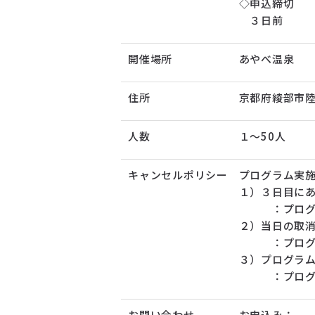
◇申込締切
３日前
開催場所
あやべ温泉
住所
京都府綾部市
人数
１～50人
キャンセルポリシー
プログラム実
１）３日
：プログラ
２）
：プログラ
３）プログラ
：プログラ
お問い合わせ
お申込み：