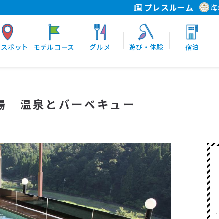
プレスルーム
海
光スポット
モデルコース
グルメ
遊び・体験
宿泊
湯 温泉とバーベキュー