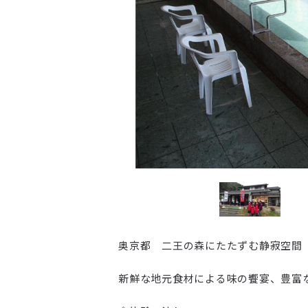
奥京都 二王の森にたたずむ静寂空間
新鮮な地元食材による味の饗宴、豊富