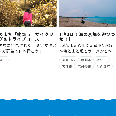
のまち「綾部市」サイクリ
1泊2日！海の京都を遊びつ
グ＆ドライブコース
せ！!
跡的に発見された「ミツマタと
Let's be WILD and ENJO
ャガ群生地」へ行こう！！
～海と山と私とラーメンと
綾部市
福知山市
舞鶴市
綾部市
宮津市
京丹後市
与謝野町