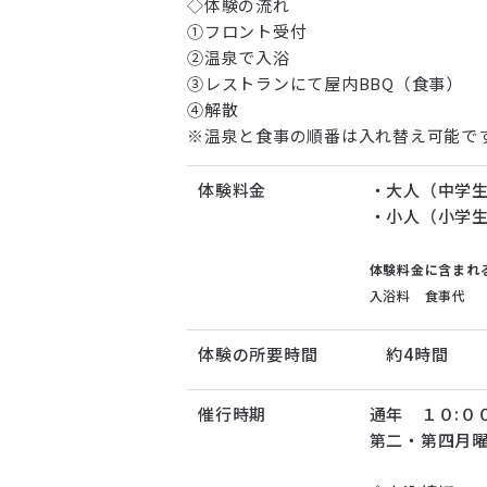
◇体験の流れ
①フロント受付
②温泉で入浴
③レストランにて屋内BBQ（食事）
④解散
※温泉と食事の順番は入れ替え可能で
体験料金
・大人（中学
・小人（小学
体験料金に含まれ
入浴料 食事代
体験の所要時間
約4時間
催行時期
通年 １０:０
第二・第四月