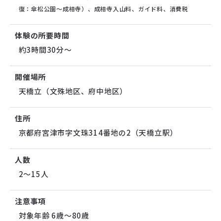
復：傘松公園～成相寺）、成相寺入山料、ガイド料、消費税
体験の所要時間
約3時間30分〜
開催場所
天橋立（文殊地区、府中地区）
住所
京都府宮津市字文珠314番地の2（天橋立駅）
人数
2～15人
注意事項
対象年齢 6歳〜80歳