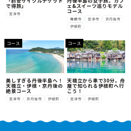
「割安サイクルチケット
丹後半島の女子旅。カフ
で得旅」
ェ&スイーツ巡りモデル
コース
宮津市
舞鶴市
宮津市
京丹後市
伊根町
コース
コース
美しすぎる丹後半島へ！
天橋立から車で30分。舟
天橋立・伊根・京丹後の
屋で知られる伊根町へ行
絶景コース
こう！
宮津市
京丹後市
伊根町
宮津市
伊根町