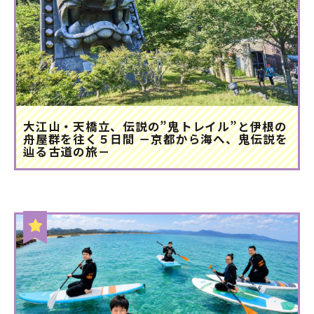
大江山・天橋立、伝説の”鬼トレイル”と伊根の
舟屋群を往く５日間 －京都から海へ、鬼伝説を
辿る古道の旅－