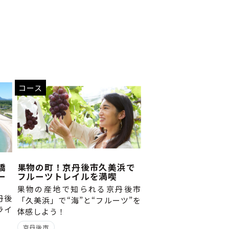
コース
橋
果物の町！京丹後市久美浜で
ー
フルーツトレイルを満喫
果物の産地で知られる京丹後市
丹後
「久美浜」で“海”と“フルーツ”を
ライ
体感しよう！
京丹後市