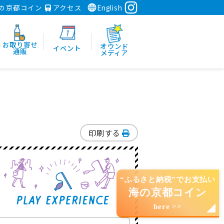
の京都コイン
アクセス
English
お取り寄せ
オウンド
イベント
通販
メディア
印刷する
“ふるさと納税”でお支払い
海の京都コイン
here >>