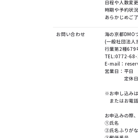
日程や人数変
時期や予約状
あらかじめご
お問い合わせ
海の京都DMO
(一般社団法人
行業第2種679
TEL:0772-6
E-mail：rese
営業日：平日 9
定休日 
※お申し込み
またはお電話
お申込みの際
①氏名
②氏名ふりが
③郵便番号