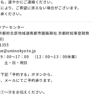
更も、速やかにご連絡ください。
況により、ご希望に添えない場合がございます。
了承ください。
ツアーセンター
京都府北部地域連携都市圏振興社 京都府知事登録旅
号)
8-1355
rve@uminokyoto.jp
：00～17：00 （12：00～13：00休業）
土・日・祝日
は下記「予約する」ボタンから、
、メールにてご予約承ります。
、①～⑨をお伝えください。
な