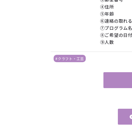
④住所
⑤年齢
⑥連絡の取れ
⑦プログラム
⑧ご希望の日
⑨人数
#クラフト・工芸