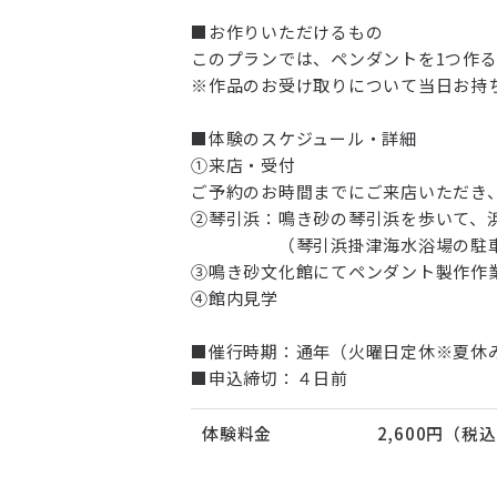
■お作りいただけるもの
このプランでは、ペンダントを1つ作
※作品のお受け取りについて当日お持
■体験のスケジュール・詳細
①来店・受付
ご予約のお時間までにご来店いただき
②琴引浜：鳴き砂の琴引浜を歩いて、
（琴引浜掛津海水浴場の駐車料金
③鳴き砂文化館にてペンダント製作作
④館内見学
■催行時期：通年（火曜日定休※夏休み期間7
■申込締切：４日前
体験料金
2,600円（税