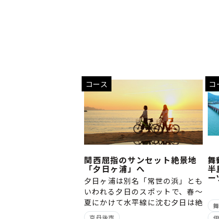
コース
コ
関西屈指のサンセット絶景地
舞
「夕日ヶ浦」へ
半
ー
夕日ヶ浦は別名「常世の浜」とも
いわれる夕日のスポットで、春～
夏にかけて水平線に沈む夕日は絶
景です‼
京丹後市