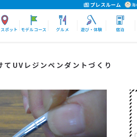
プレスルーム
海
光スポット
モデルコース
グルメ
遊び・体験
宿泊
けてUVレジンペンダントづくり