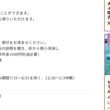
ることができます。
ち帰りいただけます。
、受付をお済ませください。
浜の説明を聞き、砂から微小貝探し
1000円別途必要）
業
/15～8/31を除く、12/28～1/3休館）
込）