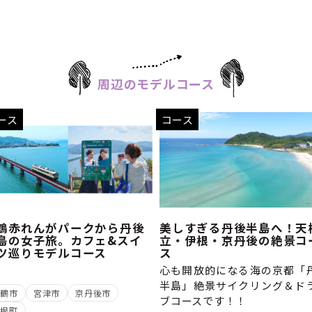
周辺のモデルコース
ース
コース
鶴赤れんがパークから丹後
美しすぎる丹後半島へ！天
島の女子旅。カフェ&スイ
立・伊根・京丹後の絶景コ
ツ巡りモデルコース
ス
心も開放的になる海の京都「
半島」絶景サイクリング＆ド
舞鶴市
宮津市
京丹後市
ブコースです！！
伊根町