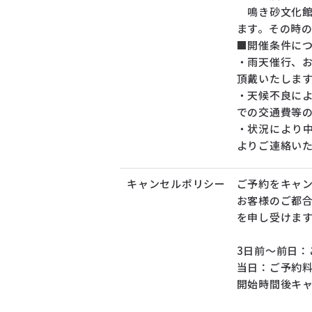
鳴き砂文化館
ます。その時
■開催条件に
・雨天催行、
頂戴いたしま
・天候不良に
での交通費等
・状況により中
よりご連絡い
キャンセルポリシー
ご予約をキャ
お客様のご都
を申し受けま
3日前～前日：
当日：ご予約料
開始時間後キャ