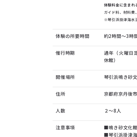
体験料金に含まれ
ガイド料、材料費
※琴引浜掛津海水浴
体験の所要時間
約2時間～3時
催行時期
通年（火曜日定休
休館）
開催場所
琴引浜鳴き砂
住所
京都府京丹後市
人数
２～8人
注意事項
■鳴き砂文化
■琴引浜掛津海