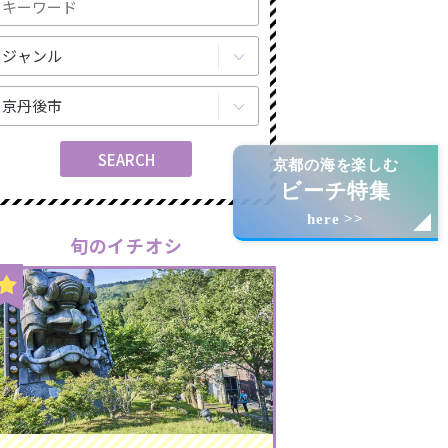
京都の海を楽しむ
ビーチ特集
here >>
旬のイチオシ