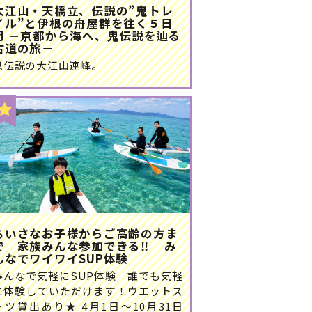
大江山・天橋立、伝説の”鬼トレ
イル”と伊根の舟屋群を往く５日
間 －京都から海へ、鬼伝説を辿る
古道の旅－
鬼伝説の大江山連峰。
ちいさなお子様からご高齢の方ま
で 家族みんな参加できる‼ み
んなでワイワイSUP体験
みんなで気軽にSUP体験 誰でも気軽
に体験していただけます！ウエットス
ーツ貸出あり★ 4月1日～10月31日