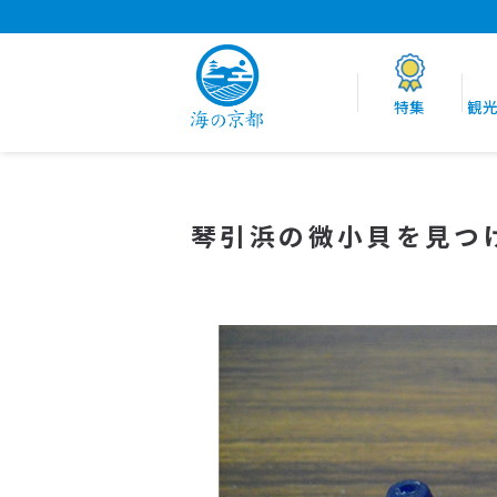
特集
観
琴引浜の微小貝を見つ