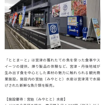
「ととまーと」は宮津の獲れたての魚を使った食事やス
イーツの提供、煉り製品の体験など、宮津・丹後地域が
生み出す食を中心とした素材の魅力に触れられる観光商
業施設。施設内の宮䲆（みやとと）水産は宮津湾で水揚
げされた新鮮な魚介類を販売。
【施設優待：宮䲆（みやとと）水産】